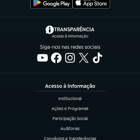
(abre em nova aba)
TRANSPARÊNCIA
Acesso à Informação
Siga-nos nas redes sociais
Acesso à Informação
Institucional
(abre em nova aba)
Ações e Programas
(abre em nova aba)
Participação Social
(abre em nova aba)
Auditorias
(abre em nova aba)
Convênios e Transferências