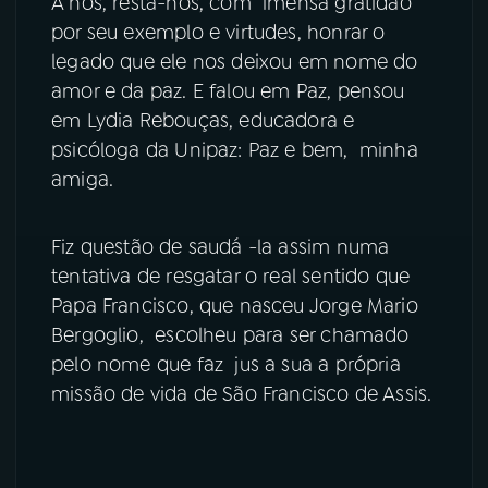
A nós, resta-nos, com imensa gratidão
por seu exemplo e virtudes, honrar o
YouTube
Facebook
legado que ele nos deixou em nome do
amor e da paz. E falou em Paz, pensou
Instagram
X
em Lydia Rebouças, educadora e
psicóloga da Unipaz: Paz e bem, minha
TikTok
amiga.
Fiz questão de saudá -la assim numa
tentativa de resgatar o real sentido que
Papa Francisco, que nasceu Jorge Mario
Bergoglio, escolheu para ser chamado
pelo nome que faz jus a sua a própria
missão de vida de São Francisco de Assis.