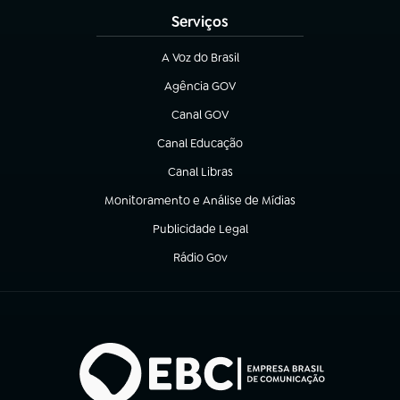
Serviços
A Voz do Brasil
(abre em nova aba)
Agência GOV
(abre em nova aba)
Canal GOV
(abre em nova aba)
Canal Educação
(abre em nova aba)
Canal Libras
(abre em nova aba)
Monitoramento e Análise de Mídias
(abre em nova aba)
Publicidade Legal
(abre em nova aba)
Rádio Gov
(abre em nova aba)