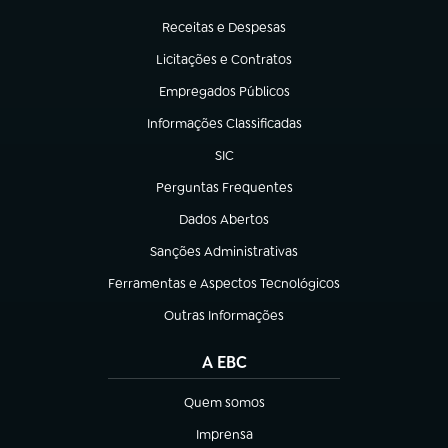
(abre em nova aba)
Receitas e Despesas
(abre em nova aba)
Licitações e Contratos
(abre em nova aba)
Empregados Públicos
(abre em nova aba)
Informações Classificadas
(abre em nova aba)
SIC
(abre em nova aba)
Perguntas Frequentes
(abre em nova aba)
Dados Abertos
(abre em nova aba)
Sanções Administrativas
(abre em nova aba)
Ferramentas e Aspectos Tecnológicos
(abre em nova aba)
Outras Informações
(abre em nova aba)
A EBC
Quem somos
(abre em nova aba)
Imprensa
(abre em nova aba)