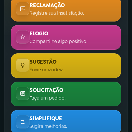
RECLAMAÇÃO
Registre sua insatisfação.
ELOGIO
Compartilhe algo positivo.
SUGESTÃO
Envie uma ideia.
SOLICITAÇÃO
Faça um pedido.
SIMPLIFIQUE
Sugira melhorias.