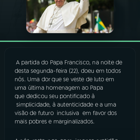
03
PROGRAMAÇÃO
04
PROGRAMAS
05
PODCASTS
A partida do Papa Francisco, na noite de
desta segunda-feira (22), doeu em todos
06
VIDEOCASTS
nós. Uma dor que se veste de luto em
uma última homenagem ao Papa
que dedicou seu pontificado à
07
ÚLTIMAS
simplicidade, à autenticidade e a uma
visão de futuro inclusiva em favor dos
08
FESTIVAL DE MÚSICA
mais pobres e marginalizados.
ACOMPANHE A RÁDIO NACIONAL