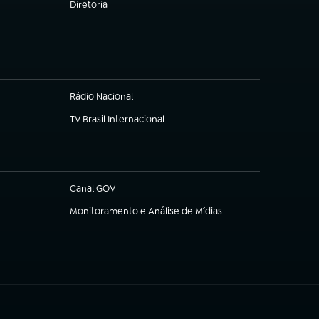
Diretoria
(abre em nova aba)
Rádio Nacional
TV Brasil Internacional
(abre em nova aba)
Canal GOV
(abre em nova aba)
Monitoramento e Análise de Mídias
(abre em nova aba)