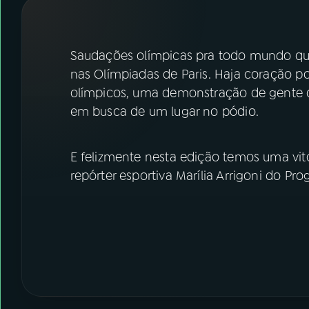
07
ÚLTIMAS
08
FESTIVAL DE MÚSICA
Saudações olímpicas pra todo mundo que
nas Olímpiadas de Paris. Haja coração 
olímpicos, uma demonstração de gente 
ACOMPANHE A RÁDIO NACIONAL
em busca de um lugar no pódio.
YouTube
Facebook
E felizmente nesta edição temos uma vi
Instagram
X
repórter esportiva Marília Arrigoni do P
TikTok