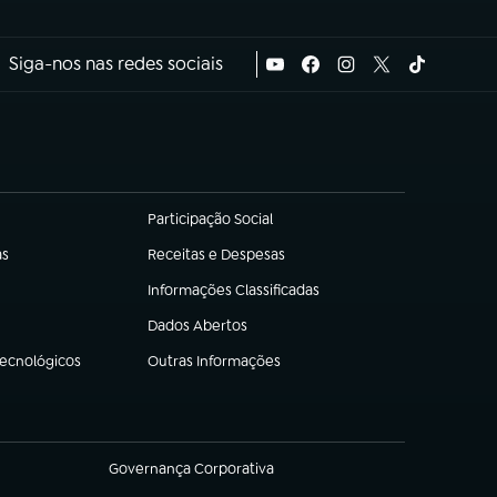
Siga-nos nas redes sociais
Participação Social
(abre em nova aba)
as
Receitas e Despesas
(abre em nova aba)
Informações Classificadas
(abre em nova aba)
Dados Abertos
(abre em nova aba)
Tecnológicos
Outras Informações
(abre em nova aba)
Governança Corporativa
(abre em nova aba)