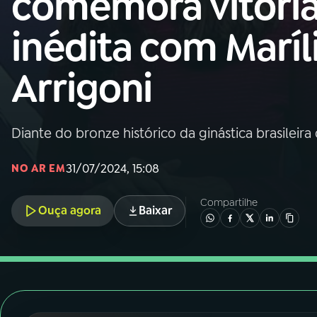
comemora vitóri
Nacional
inédita com Maríl
01
INÍCIO
Arrigoni
02
A RÁDIO
Diante do bronze histórico da ginástica brasilei
03
PROGRAMAÇÃO
31/07/2024, 15:08
NO AR EM
04
PROGRAMAS
Compartilhe
Ouça agora
Baixar
05
PODCASTS
06
VIDEOCASTS