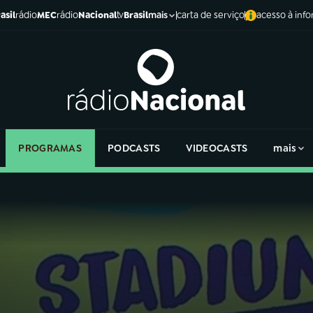
asil
rádio
MEC
rádio
Nacional
tv
Brasil
carta de serviço
acesso à inf
mais
PROGRAMAS
PODCASTS
VIDEOCASTS
mais