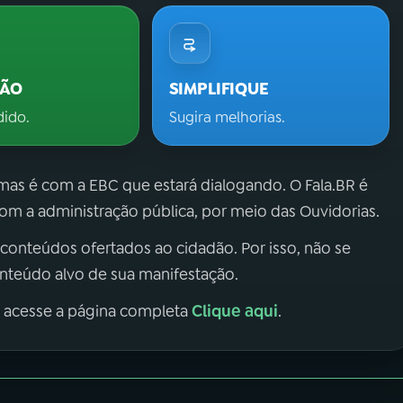
ÇÃO
SIMPLIFIQUE
dido.
Sugira melhorias.
 mas é com a EBC que estará dialogando. O Fala.BR é
m a administração pública, por meio das Ouvidorias.
 conteúdos ofertados ao cidadão. Por isso, não se
onteúdo alvo de sua manifestação.
Clique aqui
, acesse a página completa
.