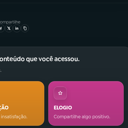
ompartilhe
conteúdo que você acessou.
.
ÇÃO
ELOGIO
 insatisfação.
Compartilhe algo positivo.