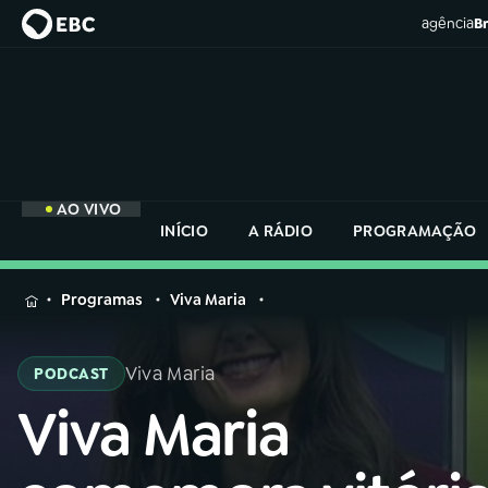
agência
Br
AO VIVO
INÍCIO
A RÁDIO
PROGRAMAÇÃO
MENU
Programas
Viva Maria
Buscar
na
Viva Maria
PODCAST
Rádio
Buscar
Nacional
Viva Maria
Buscar
na
Rádio
AO VIVO