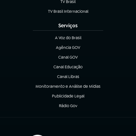
TV Brasil
(abre em nova aba)
TV Brasil Internacional
(abre em nova aba)
Serviços
A Voz do Brasil
(abre em nova aba)
Agência GOV
(abre em nova aba)
Canal GOV
(abre em nova aba)
Canal Educação
(abre em nova aba)
Canal Libras
(abre em nova aba)
Monitoramento e Análise de Mídias
(abre em nova aba)
Publicidade Legal
(abre em nova aba)
Rádio Gov
(abre em nova aba)