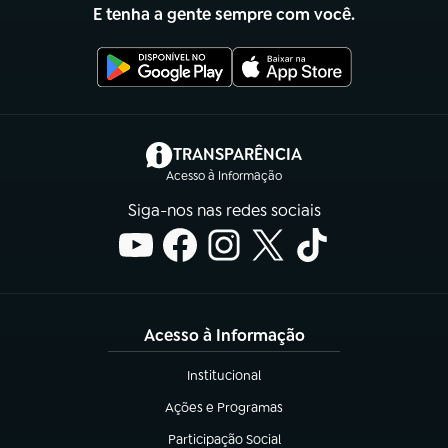
E tenha a gente sempre com você.
(abre em nova aba)
TRANSPARÊNCIA
Acesso à Informação
Siga-nos nas redes sociais
Acesso à Informação
Institucional
(abre em nova aba)
Ações e Programas
(abre em nova aba)
Participação Social
(abre em nova aba)