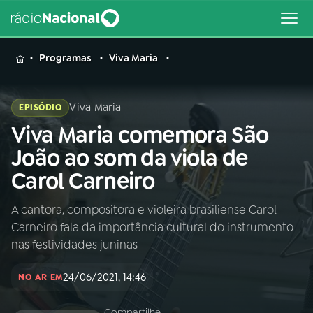
MENU
Programas
Viva Maria
Viva Maria
EPISÓDIO
Viva Maria comemora São
Buscar
na
João ao som da viola de
Rádio
Buscar
Carol Carneiro
Nacional
A cantora, compositora e violeira brasiliense Carol
AO VIVO
Carneiro fala da importância cultural do instrumento
nas festividades juninas
01
INÍCIO
24/06/2021, 14:46
NO AR EM
02
A RÁDIO
Compartilhe