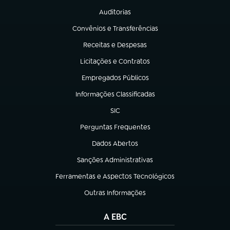
Auditorias
(abre em nova aba)
Convênios e Transferências
(abre em nova aba)
Receitas e Despesas
(abre em nova aba)
Licitações e Contratos
(abre em nova aba)
Empregados Públicos
(abre em nova aba)
Informações Classificadas
(abre em nova aba)
SIC
(abre em nova aba)
Perguntas Frequentes
(abre em nova aba)
Dados Abertos
(abre em nova aba)
Sanções Administrativas
(abre em nova aba)
Ferramentas e Aspectos Tecnológicos
(abre em nova aba)
Outras Informações
(abre em nova aba)
A EBC