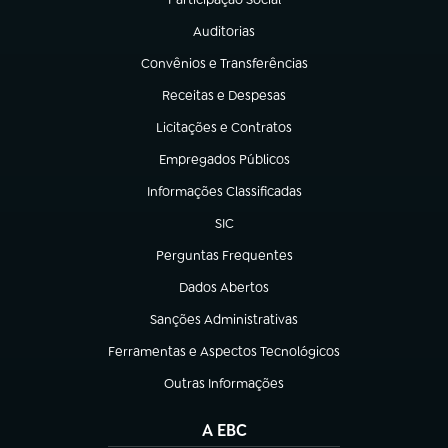
(abre em nova aba)
Auditorias
(abre em nova aba)
Convênios e Transferências
(abre em nova aba)
Receitas e Despesas
(abre em nova aba)
Licitações e Contratos
(abre em nova aba)
Empregados Públicos
(abre em nova aba)
Informações Classificadas
(abre em nova aba)
SIC
(abre em nova aba)
Perguntas Frequentes
(abre em nova aba)
Dados Abertos
(abre em nova aba)
Sanções Administrativas
(abre em nova aba)
Ferramentas e Aspectos Tecnológicos
(abre em nova aba)
Outras Informações
(abre em nova aba)
A EBC