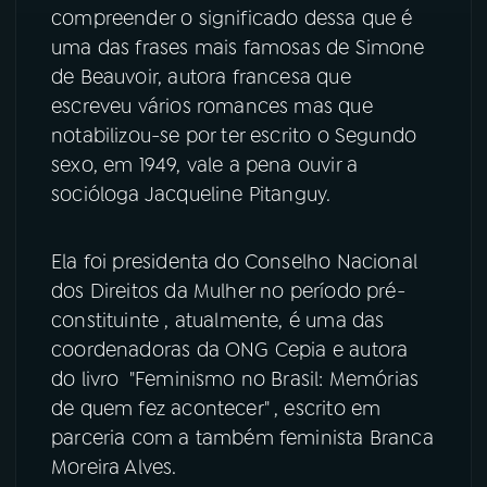
compreender o significado dessa que é
YouTube
Facebook
uma das frases mais famosas de Simone
de Beauvoir, autora francesa que
Instagram
X
escreveu vários romances mas que
notabilizou-se por ter escrito o Segundo
TikTok
sexo, em 1949, vale a pena ouvir a
socióloga Jacqueline Pitanguy.
Ela foi presidenta do Conselho Nacional
dos Direitos da Mulher no período pré-
constituinte , atualmente, é uma das
coordenadoras da ONG Cepia e autora
do livro "Feminismo no Brasil: Memórias
de quem fez acontecer" , escrito em
parceria com a também feminista Branca
Moreira Alves.