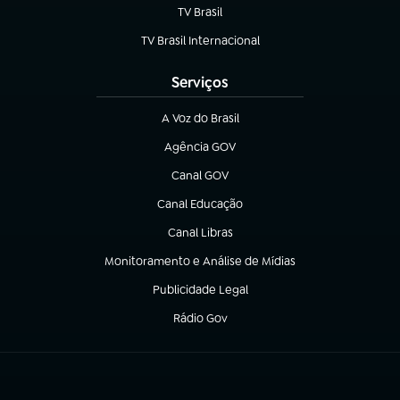
TV Brasil
(abre em nova aba)
TV Brasil Internacional
(abre em nova aba)
Serviços
A Voz do Brasil
(abre em nova aba)
Agência GOV
(abre em nova aba)
Canal GOV
(abre em nova aba)
Canal Educação
(abre em nova aba)
Canal Libras
(abre em nova aba)
Monitoramento e Análise de Mídias
(abre em nova aba)
Publicidade Legal
(abre em nova aba)
Rádio Gov
(abre em nova aba)