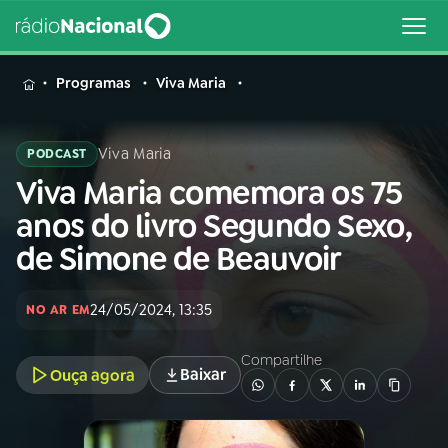
MENU
Programas
Viva Maria
Viva Maria
PODCAST
Viva Maria comemora os 75
Buscar
na
anos do livro Segundo Sexo,
Rádio
Buscar
de Simone de Beauvoir
Nacional
AO VIVO
24/05/2024, 13:35
NO AR EM
Compartilhe
01
INÍCIO
Baixar
Ouça agora
02
A RÁDIO