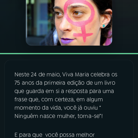
03
PROGRAMAÇÃO
04
PROGRAMAS
05
PODCASTS
Neste 24 de maio, Viva Maria celebra os
06
VIDEOCASTS
75 anos da primeira edição de um livro
que guarda em si a resposta para uma
07
ÚLTIMAS
frase que, com certeza, em algum
momento da vida, você já ouviu “
Ninguém nasce mulher, torna-se”!
08
FESTIVAL DE MÚSICA
E para que você possa melhor
ACOMPANHE A RÁDIO NACIONAL