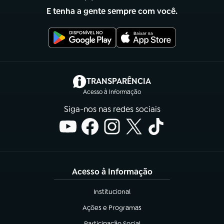
E tenha a gente sempre com você.
(abre em nova aba)
TRANSPARÊNCIA
Acesso à Informação
Siga-nos nas redes sociais
Acesso à Informação
Institucional
(abre em nova aba)
Ações e Programas
(abre em nova aba)
Participação Social