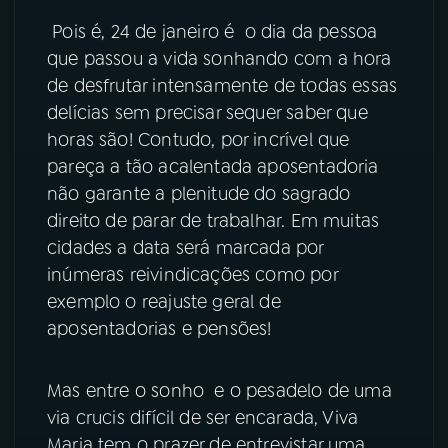
Pois é, 24 de janeiro é o dia da pessoa
YouTube
Facebook
que passou a vida sonhando com a hora
de desfrutar intensamente de todas essas
Instagram
X
delícias sem precisar sequer saber que
horas são! Contudo, por incrível que
TikTok
pareça a tão acalentada aposentadoria
não garante a plenitude do sagrado
direito de parar de trabalhar. Em muitas
cidades a data será marcada por
inúmeras reivindicações como por
exemplo o reajuste geral de
aposentadorias e pensões!
Mas entre o sonho e o pesadelo de uma
via crucis difícil de ser encarada, Viva
Maria tem o prazer de entrevistar uma