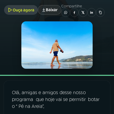
Compartilhe
Baixar
Ouça agora
03
PROGRAMAÇÃO
04
PROGRAMAS
05
PODCASTS
06
VIDEOCASTS
07
ÚLTIMAS
Olá, amigas e amigos desse nosso
08
FESTIVAL DE MÚSICA
programa que hoje vai se permitir botar
o “ Pé na Areia”,
ACOMPANHE A RÁDIO NACIONAL