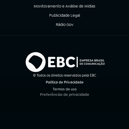
Monitoramento e Análise de Mídias
(abre em nova aba)
Publicidade Legal
(abre em nova aba)
Rádio Gov
(abre em nova aba)
© Todos os direitos reservados pela EBC
Política de Privacidade
(abre em nova aba)
Termos de uso
(abre em nova aba)
Preferências de privacidade