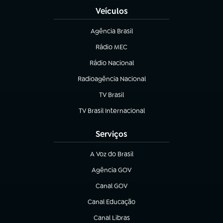
Veículos
Agência Brasil
(abre em nova aba)
Rádio MEC
(abre em nova aba)
Rádio Nacional
Radioagência Nacional
(abre em nova aba)
TV Brasil
(abre em nova aba)
TV Brasil Internacional
(abre em nova aba)
Serviços
A Voz do Brasil
(abre em nova aba)
Agência GOV
(abre em nova aba)
Canal GOV
(abre em nova aba)
Canal Educação
(abre em nova aba)
Canal Libras
(abre em nova aba)