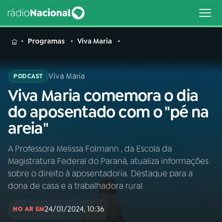
MENU
Programas
Viva Maria
Viva Maria
PODCAST
Viva Maria comemora o dia
Buscar
na
do aposentado com o "pé na
Rádio
Buscar
areia"
Nacional
A Professora Melissa Folmann , da Escola da
AO VIVO
Magistratura Federal do Paraná, atualiza informações
sobre o direito à aposentadoria. Destaque para a
01
INÍCIO
dona de casa e a trabalhadora rural
24/01/2024, 10:36
NO AR EM
02
A RÁDIO