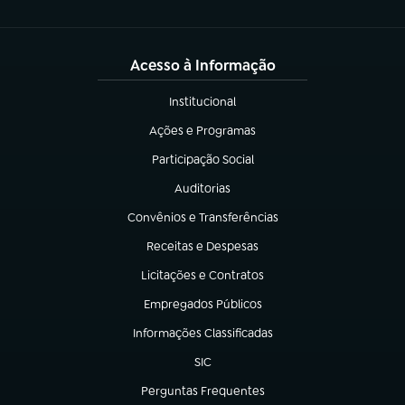
Acesso à Informação
Institucional
(abre em nova aba)
Ações e Programas
(abre em nova aba)
Participação Social
(abre em nova aba)
Auditorias
(abre em nova aba)
Convênios e Transferências
(abre em nova aba)
Receitas e Despesas
(abre em nova aba)
Licitações e Contratos
(abre em nova aba)
Empregados Públicos
(abre em nova aba)
Informações Classificadas
(abre em nova aba)
SIC
(abre em nova aba)
Perguntas Frequentes
(abre em nova aba)