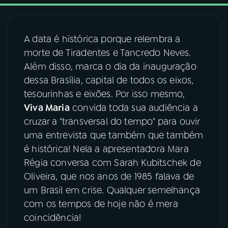
03
PROGRAMAÇÃO
A data é histórica porque relembra a
morte de Tiradentes e Tancredo Neves.
04
PROGRAMAS
Além disso, marca o dia da inauguração
dessa Brasília, capital de todos os eixos,
05
PODCASTS
tesourinhas e eixões. Por isso mesmo,
Viva Maria
convida toda sua audiência a
cruzar a "transversal do tempo" para ouvir
06
VIDEOCASTS
uma entrevista que também que também
é histórica! Nela a apresentadora Mara
07
ÚLTIMAS
Régia conversa com Sarah Kubitschek de
Oliveira, que nos anos de 1985 falava de
um Brasil em crise. Qualquer semelhança
08
FESTIVAL DE MÚSICA
com os tempos de hoje não é mera
coincidência!
ACOMPANHE A RÁDIO NACIONAL