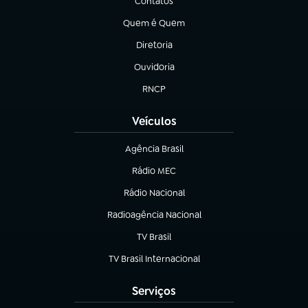
Contatos
(abre em nova aba)
Quem é Quem
(abre em nova aba)
Diretoria
(abre em nova aba)
Ouvidoria
(abre em nova aba)
RNCP
(abre em nova aba)
Veículos
Agência Brasil
(abre em nova aba)
Rádio MEC
(abre em nova aba)
Rádio Nacional
Radioagência Nacional
(abre em nova aba)
TV Brasil
(abre em nova aba)
TV Brasil Internacional
(abre em nova aba)
Serviços