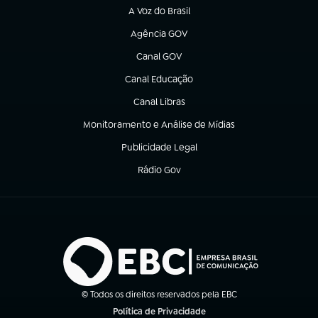
A Voz do Brasil
(abre em nova aba)
Agência GOV
(abre em nova aba)
Canal GOV
(abre em nova aba)
Canal Educação
(abre em nova aba)
Canal Libras
(abre em nova aba)
Monitoramento e Análise de Mídias
(abre em nova aba)
Publicidade Legal
(abre em nova aba)
Rádio Gov
(abre em nova aba)
© Todos os direitos reservados pela EBC
Política de Privacidade