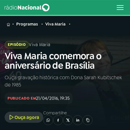
MENU
Programas
Viva Maria
Viva Maria
EPISÓDIO
Viva Maria comemora o
Buscar
na
aniversário de Brasília
Rádio
Buscar
Nacional
Ouça gravação histórica com Dona Sarah Kubitschek
de 1985
AO VIVO
21/04/2016, 19:35
PUBLICADO EM
01
INÍCIO
Compartilhe
Ouça agora
02
A RÁDIO