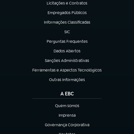
Licitações e Contratos
(abre em nova aba)
Empregados Públicos
(abre em nova aba)
Informações Classificadas
(abre em nova aba)
SIC
(abre em nova aba)
Perguntas Frequentes
(abre em nova aba)
Dados Abertos
(abre em nova aba)
Sanções Administrativas
(abre em nova aba)
Ferramentas e Aspectos Tecnológicos
(abre em nova aba)
Outras Informações
(abre em nova aba)
A EBC
Quem somos
(abre em nova aba)
Imprensa
(abre em nova aba)
Governança Corporativa
(abre em nova aba)