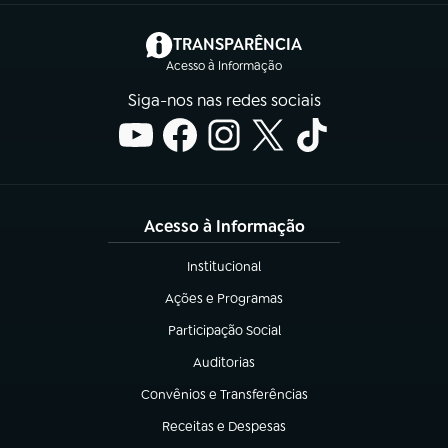
(abre em nova aba)
TRANSPARÊNCIA
Acesso à Informação
Siga-nos nas redes sociais
Acesso à Informação
Institucional
(abre em nova aba)
Ações e Programas
(abre em nova aba)
Participação Social
(abre em nova aba)
Auditorias
(abre em nova aba)
Convênios e Transferências
(abre em nova aba)
Receitas e Despesas
(abre em nova aba)