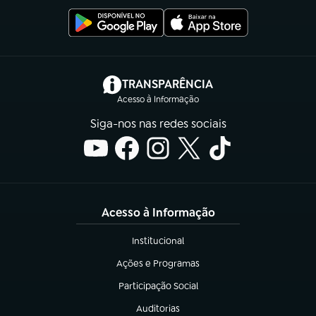
(abre em nova aba)
TRANSPARÊNCIA
Acesso à Informação
Siga-nos nas redes sociais
Acesso à Informação
Institucional
(abre em nova aba)
Ações e Programas
(abre em nova aba)
Participação Social
(abre em nova aba)
Auditorias
(abre em nova aba)