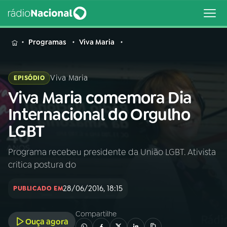
MENU
Programas
Viva Maria
Viva Maria
EPISÓDIO
Viva Maria comemora Dia
Buscar
na
Internacional do Orgulho
Rádio
Buscar
LGBT
Nacional
Programa recebeu presidente da União LGBT. Ativista
AO VIVO
critica postura do
01
INÍCIO
28/06/2016, 18:15
PUBLICADO EM
Compartilhe
02
A RÁDIO
Ouça agora