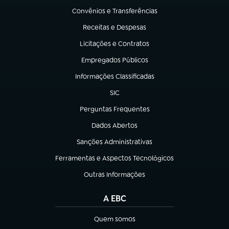
Convênios e Transferências
(abre em nova aba)
Receitas e Despesas
(abre em nova aba)
Licitações e Contratos
(abre em nova aba)
Empregados Públicos
(abre em nova aba)
Informações Classificadas
(abre em nova aba)
SIC
(abre em nova aba)
Perguntas Frequentes
(abre em nova aba)
Dados Abertos
(abre em nova aba)
Sanções Administrativas
(abre em nova aba)
Ferramentas e Aspectos Tecnológicos
(abre em nova aba)
Outras Informações
(abre em nova aba)
A EBC
Quem somos
(abre em nova aba)