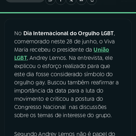
03
PROGRAMAÇÃO
No
Dia Internacional do Orgulho LGBT
,
04
PROGRAMAS
comemorado neste 28 de junho, o Viva
Maria recebeu o presidente da
União
05
PODCASTS
LGBT
, Andrey Lemos. Na entrevista, ele
explicou o esforço realizado para que
este dia fosse considerado símbolo do
06
VIDEOCASTS
orgulho gay. Buscou também reafirmar a
importância da data para a luta do
07
ÚLTIMAS
movimento e criticou a postura do
Congresso Nacional nas discussões
sobre os temas de interesse do grupo.
08
FESTIVAL DE MÚSICA
Segundo Andrey Lemos não é papel do
ACOMPANHE A RÁDIO NACIONAL