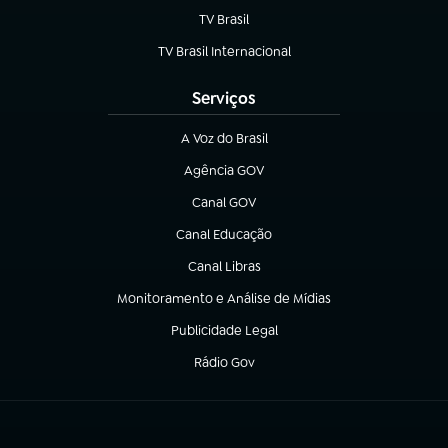
TV Brasil
(abre em nova aba)
TV Brasil Internacional
(abre em nova aba)
Serviços
A Voz do Brasil
(abre em nova aba)
Agência GOV
(abre em nova aba)
Canal GOV
(abre em nova aba)
Canal Educação
(abre em nova aba)
Canal Libras
(abre em nova aba)
Monitoramento e Análise de Mídias
(abre em nova aba)
Publicidade Legal
(abre em nova aba)
Rádio Gov
(abre em nova aba)