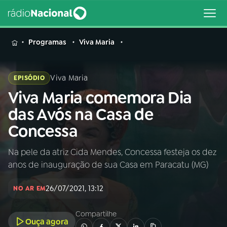
MENU
Programas
Viva Maria
Viva Maria
EPISÓDIO
Viva Maria comemora Dia
Buscar
na
das Avós na Casa de
Rádio
Buscar
Concessa
Nacional
Na pele da atriz Cida Mendes, Concessa festeja os dez
AO VIVO
anos de inauguração de sua Casa em Paracatu (MG)
01
INÍCIO
26/07/2021, 13:12
NO AR EM
Compartilhe
02
A RÁDIO
Ouça agora