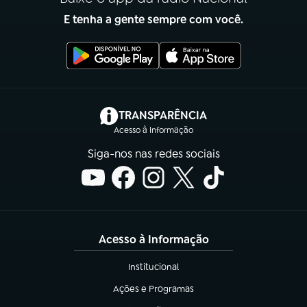
E tenha a gente sempre com você.
(abre em nova aba)
TRANSPARÊNCIA
Acesso à Informação
Siga-nos nas redes sociais
Acesso à Informação
Institucional
(abre em nova aba)
Ações e Programas
(abre em nova aba)