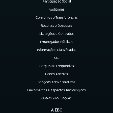
Participação Social
(abre em nova aba)
Auditorias
(abre em nova aba)
Convênios e Transferências
(abre em nova aba)
Receitas e Despesas
(abre em nova aba)
Licitações e Contratos
(abre em nova aba)
Empregados Públicos
(abre em nova aba)
Informações Classificadas
(abre em nova aba)
SIC
(abre em nova aba)
Perguntas Frequentes
(abre em nova aba)
Dados Abertos
(abre em nova aba)
Sanções Administrativas
(abre em nova aba)
Ferramentas e Aspectos Tecnológicos
(abre em nova aba)
Outras Informações
(abre em nova aba)
A EBC