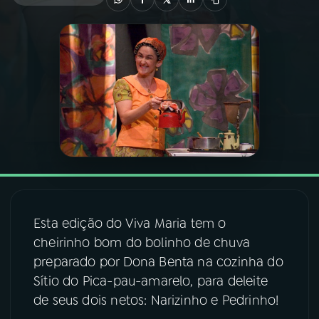
03
PROGRAMAÇÃO
04
PROGRAMAS
05
PODCASTS
06
VIDEOCASTS
Esta edição do Viva Maria tem o
07
ÚLTIMAS
cheirinho bom do bolinho de chuva
preparado por Dona Benta na cozinha do
08
FESTIVAL DE MÚSICA
Sítio do Pica-pau-amarelo, para deleite
de seus dois netos: Narizinho e Pedrinho!
ACOMPANHE A RÁDIO NACIONAL