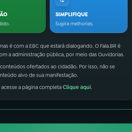
ÇÃO
SIMPLIFIQUE
dido.
Sugira melhorias.
 mas é com a EBC que estará dialogando. O Fala.BR é
m a administração pública, por meio das Ouvidorias.
 conteúdos ofertados ao cidadão. Por isso, não se
onteúdo alvo de sua manifestação.
Clique aqui
, acesse a página completa
.