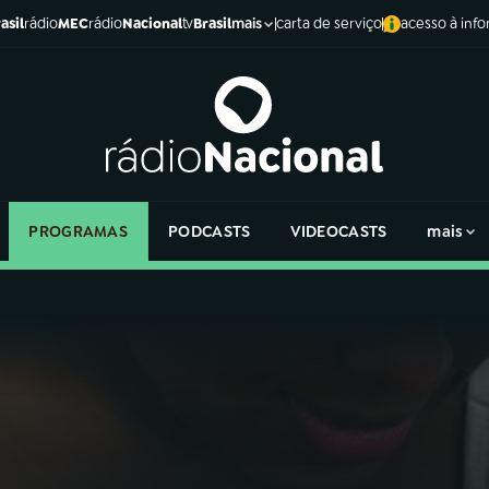
asil
rádio
MEC
rádio
Nacional
tv
Brasil
carta de serviço
acesso à inf
mais
PROGRAMAS
PODCASTS
VIDEOCASTS
mais