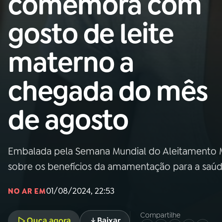
comemora com
Nacional
gosto de leite
01
INÍCIO
materno a
02
A RÁDIO
chegada do mês
03
PROGRAMAÇÃO
de agosto
04
PROGRAMAS
Embalada pela Semana Mundial do Aleitamento Mat
05
PODCASTS
sobre os benefícios da amamentação para a saú
01/08/2024, 22:53
NO AR EM
06
VIDEOCASTS
Compartilhe
Ouça agora
Baixar