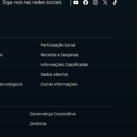
Siga-nos nas redes sociais
Participação Social
(abre em nova aba)
as
Receitas e Despesas
(abre em nova aba)
Informações Classificadas
(abre em nova aba)
Dados Abertos
(abre em nova aba)
Tecnológicos
Outras Informações
(abre em nova aba)
Governança Corporativa
(abre em nova aba)
Diretoria
(abre em nova aba)