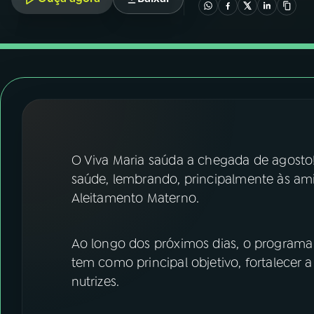
07
ÚLTIMAS
08
FESTIVAL DE MÚSICA
ACOMPANHE A RÁDIO NACIONAL
YouTube
Facebook
O Viva Maria saúda a chegada de agosto!
Instagram
X
saúde, lembrando, principalmente às am
TikTok
Aleitamento Materno.
Ao longo dos próximos dias, o program
tem como principal objetivo, fortalece
nutrizes.