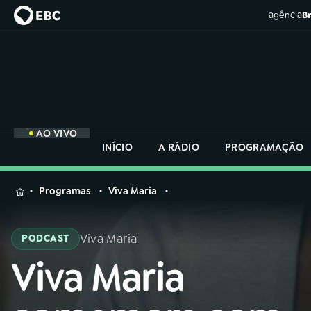
agência
Br
AO VIVO
INÍCIO
A RÁDIO
PROGRAMAÇÃO
MENU
Programas
Viva Maria
Buscar
na
Viva Maria
PODCAST
Rádio
Buscar
Nacional
Viva Maria
Buscar
na
Rádio
AO VIVO