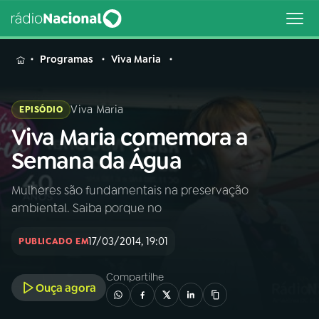
MENU
Programas
Viva Maria
Viva Maria
EPISÓDIO
Viva Maria comemora a
Buscar
na
Semana da Água
Rádio
Buscar
Nacional
Mulheres são fundamentais na preservação
ambiental. Saiba porque no
AO VIVO
17/03/2014, 19:01
PUBLICADO EM
01
INÍCIO
Compartilhe
Ouça agora
02
A RÁDIO