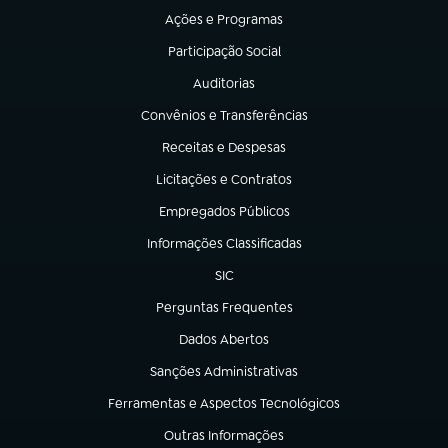
Ações e Programas
(abre em nova aba)
Participação Social
(abre em nova aba)
Auditorias
(abre em nova aba)
Convênios e Transferências
(abre em nova aba)
Receitas e Despesas
(abre em nova aba)
Licitações e Contratos
(abre em nova aba)
Empregados Públicos
(abre em nova aba)
Informações Classificadas
(abre em nova aba)
SIC
(abre em nova aba)
Perguntas Frequentes
(abre em nova aba)
Dados Abertos
(abre em nova aba)
Sanções Administrativas
(abre em nova aba)
Ferramentas e Aspectos Tecnológicos
(abre em nova aba)
Outras Informações
(abre em nova aba)