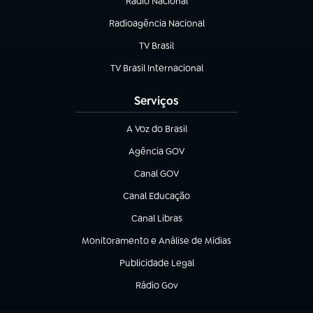
Rádio Nacional
Radioagência Nacional
(abre em nova aba)
TV Brasil
(abre em nova aba)
TV Brasil Internacional
(abre em nova aba)
Serviços
A Voz do Brasil
(abre em nova aba)
Agência GOV
(abre em nova aba)
Canal GOV
(abre em nova aba)
Canal Educação
(abre em nova aba)
Canal Libras
(abre em nova aba)
Monitoramento e Análise de Mídias
(abre em nova aba)
Publicidade Legal
(abre em nova aba)
Rádio Gov
(abre em nova aba)