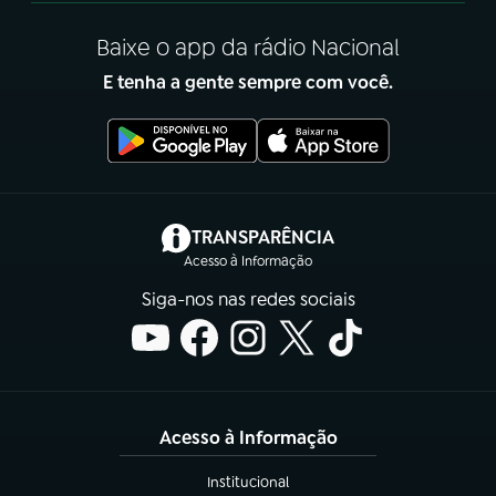
Baixe o app da rádio Nacional
E tenha a gente sempre com você.
(abre em nova aba)
TRANSPARÊNCIA
Acesso à Informação
Siga-nos nas redes sociais
Acesso à Informação
Institucional
(abre em nova aba)