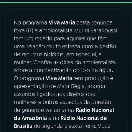
03
PROGRAMAÇÃO
No programa
Viva Maria
desta segunda-
feira (17) a ambientalista Muriel Saragoussi
04
PROGRAMAS
tem um recado para aqueles que têm
uma relação muito estreita com a gestão
05
PODCASTS
de recursos hídricos, em especial, a
mulher. Confira as dicas da ambientalista
sobre a concientização do uso da água
.
06
VIDEOCASTS
O programa
Viva Maria
tem produção e
apresentação de Mara Régia, aborda
07
ÚLTIMAS
assuntos ligados aos direitos das
mulheres e outros aspectos da questão
de gênero e vai ao ar na
Rádio Nacional
08
FESTIVAL DE MÚSICA
da Amazônia
e na
Rádio Nacional de
Brasília
de segunda a sexta-feira
.
Você
ACOMPANHE A RÁDIO NACIONAL