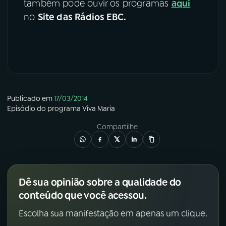
também pode ouvir os programas
aqui
no
Site das Rádios EBC.
YouTube
Facebook
Instagram
X
TikTok
Publicado em
17/03/2014
Episódio
do programa
Viva Maria
Compartilhe
Dê sua opinião sobre a qualidade do
conteúdo que você acessou.
Escolha sua manifestação em apenas um clique.