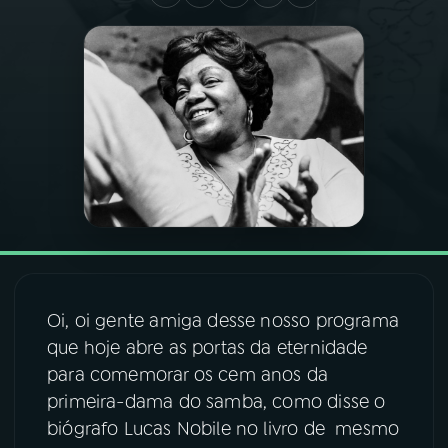
03
PROGRAMAÇÃO
04
PROGRAMAS
05
PODCASTS
06
VIDEOCASTS
07
ÚLTIMAS
Oi, oi gente amiga desse nosso programa
que hoje abre as portas da eternidade
para comemorar os cem anos da
08
FESTIVAL DE MÚSICA
primeira-dama do samba, como disse o
biógrafo Lucas Nobile no livro de mesmo
ACOMPANHE A RÁDIO NACIONAL