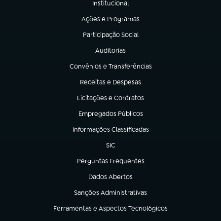
Institucional
(abre em nova aba)
Ações e Programas
(abre em nova aba)
Participação Social
(abre em nova aba)
Auditorias
(abre em nova aba)
Convênios e Transferências
(abre em nova aba)
Receitas e Despesas
(abre em nova aba)
Licitações e Contratos
(abre em nova aba)
Empregados Públicos
(abre em nova aba)
Informações Classificadas
(abre em nova aba)
SIC
(abre em nova aba)
Perguntas Frequentes
(abre em nova aba)
Dados Abertos
(abre em nova aba)
Sanções Administrativas
(abre em nova aba)
Ferramentas e Aspectos Tecnológicos
(abre em nova aba)