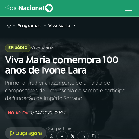
MENU
Programas
Viva Maria
Viva Maria
EPISÓDIO
Viva Maria comemora 100
Buscar
na
anos de Ivone Lara
Rádio
Buscar
Nacional
Primeira mulher a fazer parte de uma ala de
compositores de uma escola de samba e participou
AO VIVO
da fundação da Império Serrano
13/04/2022, 09:37
01
INÍCIO
NO AR EM
Compartilhe
Ouça agora
02
A RÁDIO