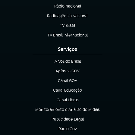
Rádio Nacional
Radioagência Nacional
(abre em nova aba)
TV Brasil
(abre em nova aba)
TV Brasil Internacional
(abre em nova aba)
Serviços
A Voz do Brasil
(abre em nova aba)
Agência GOV
(abre em nova aba)
Canal GOV
(abre em nova aba)
Canal Educação
(abre em nova aba)
Canal Libras
(abre em nova aba)
Monitoramento e Análise de Mídias
(abre em nova aba)
Publicidade Legal
(abre em nova aba)
Rádio Gov
(abre em nova aba)