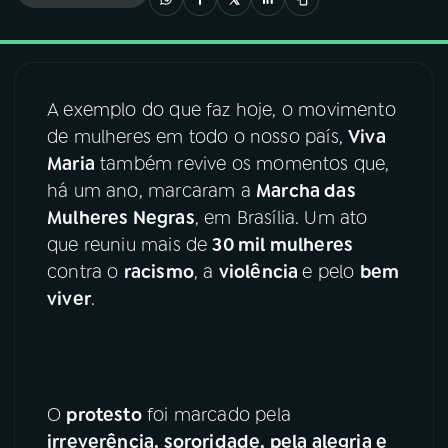
03
PROGRAMAÇÃO
A exemplo do que faz hoje, o movimento
04
PROGRAMAS
de mulheres em todo o nosso país,
Viva
Maria
também revive os momentos que,
05
PODCASTS
há um ano, marcaram a
Marcha das
Mulheres Negras
, em Brasília. Um ato
que reuniu mais de
30 mil mulheres
06
VIDEOCASTS
contra o
racismo
, a
violência
e pelo
bem
viver
.
07
ÚLTIMAS
08
FESTIVAL DE MÚSICA
O
protesto
foi marcado pela
irreverência, sororidade, pela alegria e
ACOMPANHE A RÁDIO NACIONAL