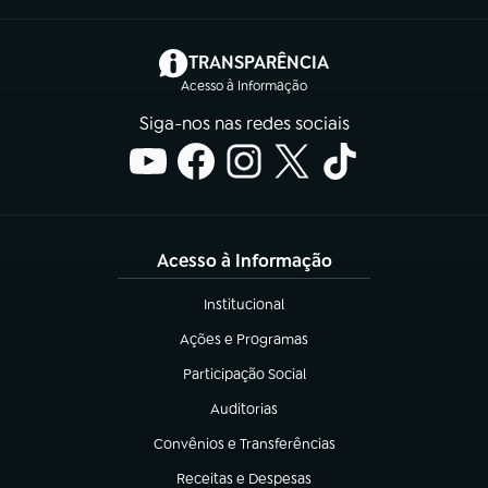
(abre em nova aba)
TRANSPARÊNCIA
Acesso à Informação
Siga-nos nas redes sociais
Acesso à Informação
Institucional
(abre em nova aba)
Ações e Programas
(abre em nova aba)
Participação Social
(abre em nova aba)
Auditorias
(abre em nova aba)
Convênios e Transferências
(abre em nova aba)
Receitas e Despesas
(abre em nova aba)