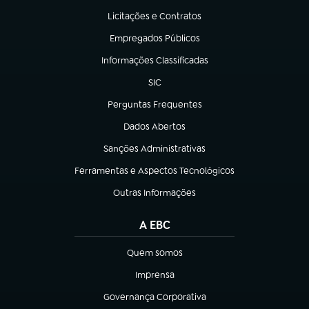
Licitações e Contratos
(abre em nova aba)
Empregados Públicos
(abre em nova aba)
Informações Classificadas
(abre em nova aba)
SIC
(abre em nova aba)
Perguntas Frequentes
(abre em nova aba)
Dados Abertos
(abre em nova aba)
Sanções Administrativas
(abre em nova aba)
Ferramentas e Aspectos Tecnológicos
(abre em nova aba)
Outras Informações
(abre em nova aba)
A EBC
Quem somos
(abre em nova aba)
Imprensa
(abre em nova aba)
Governança Corporativa
(abre em nova aba)