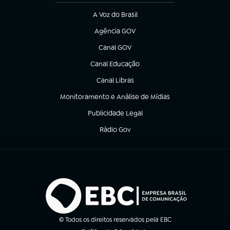
A Voz do Brasil
(abre em nova aba)
Agência GOV
(abre em nova aba)
Canal GOV
(abre em nova aba)
Canal Educação
(abre em nova aba)
Canal Libras
(abre em nova aba)
Monitoramento e Análise de Mídias
(abre em nova aba)
Publicidade Legal
(abre em nova aba)
Rádio Gov
(abre em nova aba)
© Todos os direitos reservados pela EBC