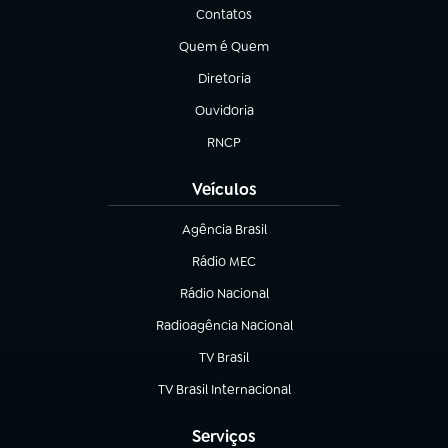
Contatos
(abre em nova aba)
Quem é Quem
(abre em nova aba)
Diretoria
(abre em nova aba)
Ouvidoria
(abre em nova aba)
RNCP
(abre em nova aba)
Veículos
Agência Brasil
(abre em nova aba)
Rádio MEC
(abre em nova aba)
Rádio Nacional
Radioagência Nacional
(abre em nova aba)
TV Brasil
(abre em nova aba)
TV Brasil Internacional
(abre em nova aba)
Serviços