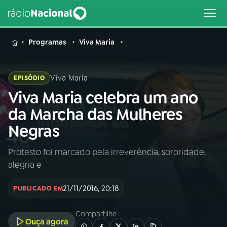
MENU
Programas
Viva Maria
Viva Maria
EPISÓDIO
Viva Maria celebra um ano
Buscar
na
da Marcha das Mulheres
Rádio
Buscar
Negras
Nacional
Protesto foi marcado pela irreverência, sororidade,
AO VIVO
alegria e
01
INÍCIO
21/11/2016, 20:18
PUBLICADO EM
Compartilhe
02
A RÁDIO
Ouça agora