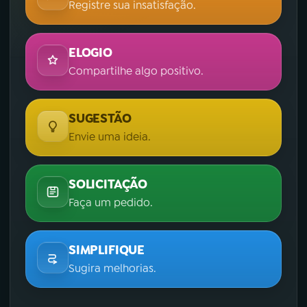
Registre sua insatisfação.
ELOGIO
Compartilhe algo positivo.
SUGESTÃO
Envie uma ideia.
SOLICITAÇÃO
Faça um pedido.
SIMPLIFIQUE
Sugira melhorias.