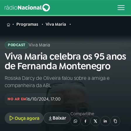
MENU
Programas
Viva Maria
Viva Maria
PODCAST
Viva Maria celebra os 95 anos
Buscar
na
de Fernanda Montenegro
Rádio
Buscar
Nacional
Rosiska Darcy de Oliveira falou sobre a amiga e
companheira da ABL
AO VIVO
16/10/2024, 17:00
NO AR EM
01
INÍCIO
Compartilhe
Baixar
Ouça agora
02
A RÁDIO