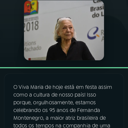
03
PROGRAMAÇÃO
04
PROGRAMAS
05
PODCASTS
06
VIDEOCASTS
O Viva Maria de hoje está em festa assim
07
ÚLTIMAS
como a cultura de nosso país! Isso
porque, orgulhosamente, estamos
08
FESTIVAL DE MÚSICA
celebrando os 95 anos de Fernanda
Montenegro, a maior atriz brasileira de
todos os tempos na companhia de uma
ACOMPANHE A RÁDIO NACIONAL