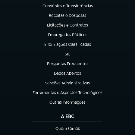
Convênios e Transferências
(abre em nova aba)
Receitas e Despesas
(abre em nova aba)
Licitações e Contratos
(abre em nova aba)
Empregados Públicos
(abre em nova aba)
Informações Classificadas
(abre em nova aba)
SIC
(abre em nova aba)
Perguntas Frequentes
(abre em nova aba)
Dados Abertos
(abre em nova aba)
Sanções Administrativas
(abre em nova aba)
Ferramentas e Aspectos Tecnológicos
(abre em nova aba)
Outras Informações
(abre em nova aba)
A EBC
Quem somos
(abre em nova aba)