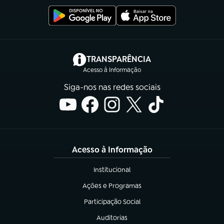
(abre em nova aba)
TRANSPARÊNCIA
Acesso à Informação
Siga-nos nas redes sociais
Acesso à Informação
Institucional
(abre em nova aba)
Ações e Programas
(abre em nova aba)
Participação Social
(abre em nova aba)
Auditorias
(abre em nova aba)