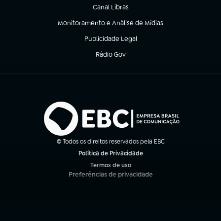
Canal Libras
(abre em nova aba)
Monitoramento e Análise de Mídias
(abre em nova aba)
Publicidade Legal
(abre em nova aba)
Rádio Gov
(abre em nova aba)
© Todos os direitos reservados pela EBC
Política de Privacidade
(abre em nova aba)
Termos de uso
(abre em nova aba)
Preferências de privacidade