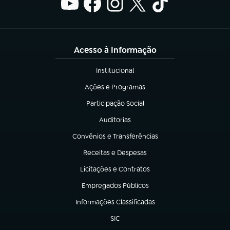
Acesso à Informação
Institucional
(abre em nova aba)
Ações e Programas
(abre em nova aba)
Participação Social
(abre em nova aba)
Auditorias
(abre em nova aba)
Convênios e Transferências
(abre em nova aba)
Receitas e Despesas
(abre em nova aba)
Licitações e Contratos
(abre em nova aba)
Empregados Públicos
(abre em nova aba)
Informações Classificadas
(abre em nova aba)
SIC
(abre em nova aba)