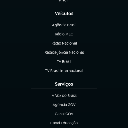
RNCP
(abre em nova aba)
Veículos
Agência Brasil
(abre em nova aba)
Rádio MEC
(abre em nova aba)
Rádio Nacional
Radioagência Nacional
(abre em nova aba)
TV Brasil
(abre em nova aba)
TV Brasil Internacional
(abre em nova aba)
Serviços
A Voz do Brasil
(abre em nova aba)
Agência GOV
(abre em nova aba)
Canal GOV
(abre em nova aba)
Canal Educação
(abre em nova aba)