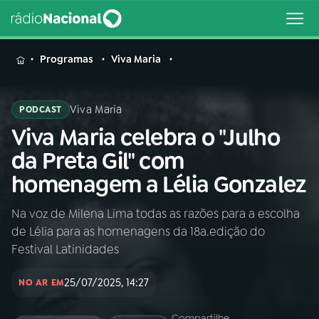
MENU
Programas
Viva Maria
Viva Maria
PODCAST
Viva Maria celebra o "Julho
Buscar
na
da Preta Gil" com
Rádio
Buscar
homenagem a Lélia Gonzalez
Nacional
Na voz de Milena Lima todas as razões para a escolha
AO VIVO
de Lélia para as homenagens da 18a.edição do
Festival Latinidades
01
INÍCIO
25/07/2025, 14:27
NO AR EM
02
A RÁDIO
Compartilhe