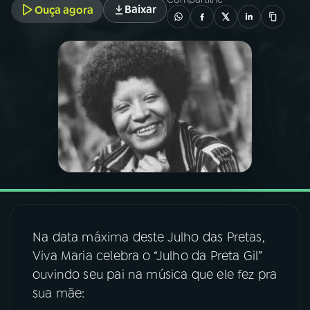
Baixar
Ouça agora
03
PROGRAMAÇÃO
04
PROGRAMAS
05
PODCASTS
06
VIDEOCASTS
07
ÚLTIMAS
Na data máxima deste Julho das Pretas,
Viva Maria celebra o “Julho da Preta Gil”
08
FESTIVAL DE MÚSICA
ouvindo seu pai na música que ele fez pra
sua mãe:
ACOMPANHE A RÁDIO NACIONAL