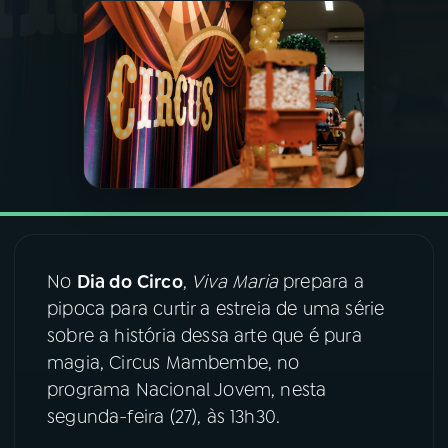
03
PROGRAMAÇÃO
04
PROGRAMAS
05
PODCASTS
06
VIDEOCASTS
No
Dia do Circo
,
Viva Maria
prepara a
pipoca para curtir a estreia de uma série
07
ÚLTIMAS
sobre a história dessa arte que é pura
magia, Circus Mambembe, no
08
FESTIVAL DE MÚSICA
programa Nacional Jovem, nesta
segunda-feira (27), às 13h30.
ACOMPANHE A RÁDIO NACIONAL