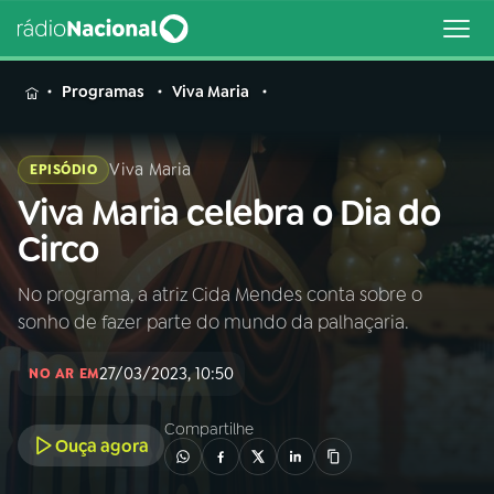
MENU
Programas
Viva Maria
Viva Maria
EPISÓDIO
Viva Maria celebra o Dia do
Buscar
na
Circo
Rádio
Buscar
Nacional
No programa, a atriz Cida Mendes conta sobre o
sonho de fazer parte do mundo da palhaçaria.
AO VIVO
27/03/2023, 10:50
NO AR EM
01
INÍCIO
Compartilhe
Ouça agora
02
A RÁDIO