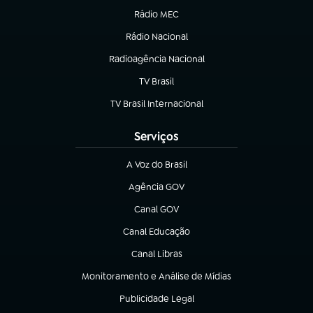
Rádio MEC
(abre em nova aba)
Rádio Nacional
Radioagência Nacional
(abre em nova aba)
TV Brasil
(abre em nova aba)
TV Brasil Internacional
(abre em nova aba)
Serviços
A Voz do Brasil
(abre em nova aba)
Agência GOV
(abre em nova aba)
Canal GOV
(abre em nova aba)
Canal Educação
(abre em nova aba)
Canal Libras
(abre em nova aba)
Monitoramento e Análise de Mídias
(abre em nova aba)
Publicidade Legal
(abre em nova aba)