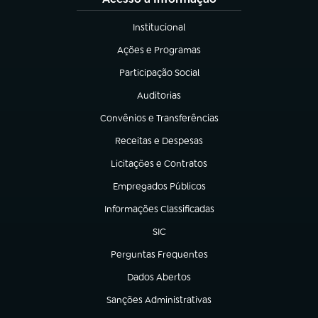
Institucional
(abre em nova aba)
Ações e Programas
(abre em nova aba)
Participação Social
(abre em nova aba)
Auditorias
(abre em nova aba)
Convênios e Transferências
(abre em nova aba)
Receitas e Despesas
(abre em nova aba)
Licitações e Contratos
(abre em nova aba)
Empregados Públicos
(abre em nova aba)
Informações Classificadas
(abre em nova aba)
SIC
(abre em nova aba)
Perguntas Frequentes
(abre em nova aba)
Dados Abertos
(abre em nova aba)
Sanções Administrativas
(abre em nova aba)