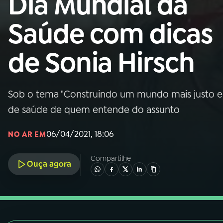
Dia Mundial da
Nacional
Saúde com dicas
01
INÍCIO
de Sonia Hirsch
02
A RÁDIO
Sob o tema "Construindo um mundo mais justo e
03
PROGRAMAÇÃO
de saúde de quem entende do assunto
04
PROGRAMAS
06/04/2021, 18:06
NO AR EM
Compartilhe
05
PODCASTS
Ouça agora
06
VIDEOCASTS