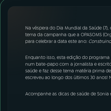
07
ÚLTIMAS
08
FESTIVAL DE MÚSICA
Na véspera do Dia Mundial da Saúde (7),
ACOMPANHE A RÁDIO NACIONAL
tema da campanha que a OPASOMS (Org
para celebrar a data este ano:
Construin
YouTube
Facebook
Instagram
X
Enquanto isso, esta edição do program
num bate-papo com a jornalista e escrit
TikTok
saúde e faz desse tema matéria prima de
escreveu ao longo dos últimos 30 anos! 
Acompanhe as dicas de saúde de Sonia