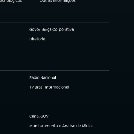
Tecnológicos
Outras Informações
(abre em nova aba)
Governança Corporativa
(abre em nova aba)
Diretoria
(abre em nova aba)
Rádio Nacional
TV Brasil Internacional
(abre em nova aba)
Canal GOV
(abre em nova aba)
Monitoramento e Análise de Mídias
(abre em nova aba)