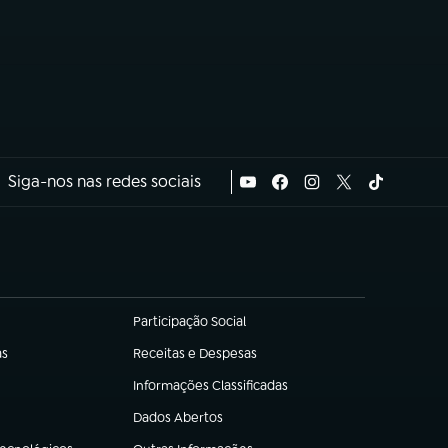
Siga-nos nas redes sociais
Participação Social
(abre em nova aba)
as
Receitas e Despesas
(abre em nova aba)
Informações Classificadas
(abre em nova aba)
Dados Abertos
(abre em nova aba)