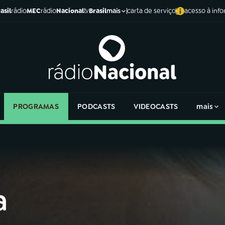
asil
rádio
MEC
rádio
Nacional
tv
Brasil
carta de serviço
acesso à inf
mais
PROGRAMAS
PODCASTS
VIDEOCASTS
mais
a