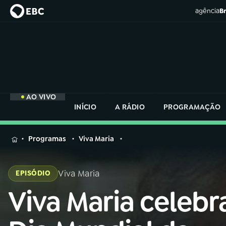
agência
Br
AO VIVO
INÍCIO
A RÁDIO
PROGRAMAÇÃO
MENU
Programas
Viva Maria
Buscar
na
Viva Maria
EPISÓDIO
Rádio
Buscar
Nacional
Viva Maria celebr
Buscar
na
Rádio
AO VIVO