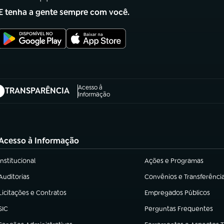
E tenha a gente sempre com você.
Acesso à
TRANSPARÊNCIA
abre em nova aba)
Informação
Acesso à Informação
Institucional
Ações e Programas
(abre em nova aba)
(abre em nova aba)
Auditorias
Convênios e Transferênci
(abre em nova aba)
(abre em nova aba)
Licitações e Contratos
Empregados Públicos
(abre em nova aba)
(abre em nova aba)
SIC
Perguntas Frequentes
(abre em nova aba)
(abre em nova aba)