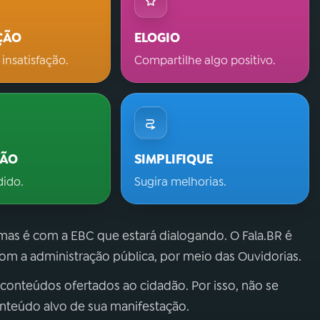
ÇÃO
ELOGIO
 insatisfação.
Compartilhe algo positivo.
ÇÃO
SIMPLIFIQUE
dido.
Sugira melhorias.
 mas é com a EBC que estará dialogando. O Fala.BR é
m a administração pública, por meio das Ouvidorias.
 conteúdos ofertados ao cidadão. Por isso, não se
onteúdo alvo de sua manifestação.