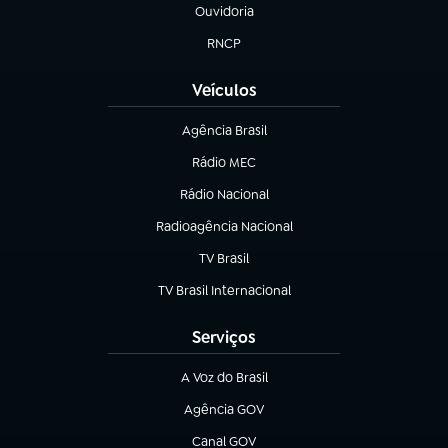
Ouvidoria
(abre em nova aba)
RNCP
(abre em nova aba)
Veículos
Agência Brasil
(abre em nova aba)
Rádio MEC
(abre em nova aba)
Rádio Nacional
Radioagência Nacional
(abre em nova aba)
TV Brasil
(abre em nova aba)
TV Brasil Internacional
(abre em nova aba)
Serviços
A Voz do Brasil
(abre em nova aba)
Agência GOV
(abre em nova aba)
Canal GOV
(abre em nova aba)