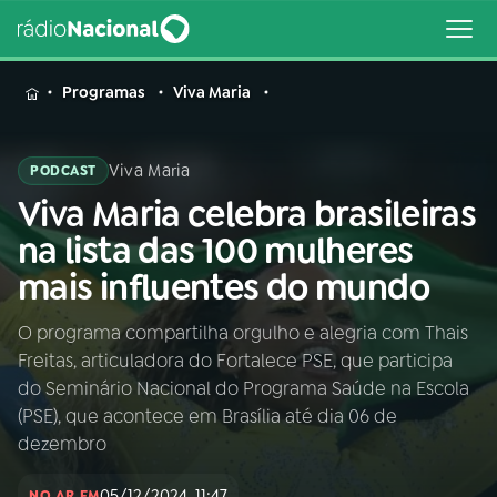
MENU
Programas
Viva Maria
Viva Maria
PODCAST
Viva Maria celebra brasileiras
Buscar
na
na lista das 100 mulheres
Rádio
Buscar
mais influentes do mundo
Nacional
O programa compartilha orgulho e alegria com Thais
AO VIVO
Freitas, articuladora do Fortalece PSE, que participa
do Seminário Nacional do Programa Saúde na Escola
01
INÍCIO
(PSE), que acontece em Brasília até dia 06 de
dezembro
02
A RÁDIO
05/12/2024, 11:47
NO AR EM