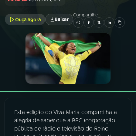
03
PROGRAMAÇÃO
Compartilhe
Baixar
Ouça agora
04
PROGRAMAS
05
PODCASTS
06
VIDEOCASTS
07
ÚLTIMAS
Esta edição do Viva Maria compartilha a
08
FESTIVAL DE MÚSICA
alegria de saber que a BBC (corporação
pública de rádio e televisão do Reino
ACOMPANHE A RÁDIO NACIONAL