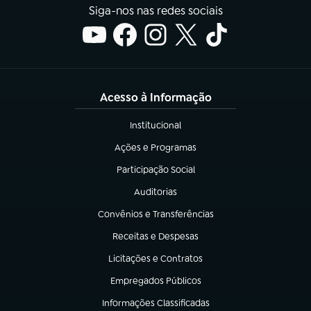
Siga-nos nas redes sociais
Acesso à Informação
Institucional
(abre em nova aba)
Ações e Programas
(abre em nova aba)
Participação Social
(abre em nova aba)
Auditorias
(abre em nova aba)
Convênios e Transferências
(abre em nova aba)
Receitas e Despesas
(abre em nova aba)
Licitações e Contratos
(abre em nova aba)
Empregados Públicos
(abre em nova aba)
Informações Classificadas
(abre em nova aba)