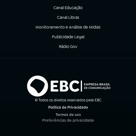
Canal Educação
(abre em nova aba)
Canal Libras
(abre em nova aba)
Monitoramento e Análise de Mídias
(abre em nova aba)
Publicidade Legal
(abre em nova aba)
Rádio Gov
(abre em nova aba)
© Todos os direitos reservados pela EBC
Política de Privacidade
(abre em nova aba)
Termos de uso
(abre em nova aba)
Preferências de privacidade