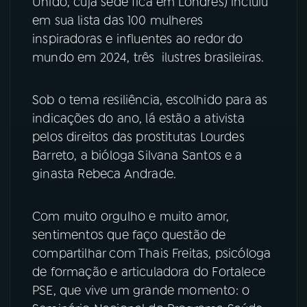
Unido, cuja sede fica em Londres) incluiu
em sua lista das 100 mulheres
YouTube
Facebook
inspiradoras e influentes ao redor do
mundo em 2024, três ilustres brasileiras.
Instagram
X
TikTok
Sob o tema resiliência, escolhido para as
indicações do ano, lá estão a ativista
pelos direitos das prostitutas Lourdes
Barreto, a bióloga Silvana Santos e a
ginasta Rebeca Andrade.
Com muito orgulho e muito amor,
sentimentos que faço questão de
compartilhar com Thais Freitas, psicóloga
de formação e articuladora do Fortalece
PSE, que vive um grande momento: o