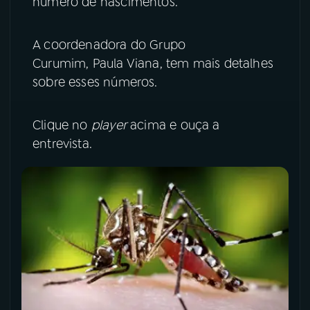
número de nascimentos.
YouTube
Facebook
A coordenadora do Grupo
Instagram
X
Curumim, Paula Viana, tem mais detalhes
sobre esses números.
TikTok
Clique no
player
acima e ouça a
entrevista.