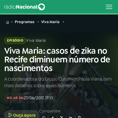
MENU
Programas
Viva Maria
Viva Maria
EPISÓDIO
Viva Maria: casos de zika no
Buscar
na
Recife diminuem número de
Rádio
Buscar
nascimentos
Nacional
A coordenadora do Grupo Curumim,Paula Viana, tem
AO VIVO
mais detalhes sobre esses números
01
INÍCIO
27/06/2017, 17:13
NO AR EM
Compartilhe
02
A RÁDIO
Ouça agora