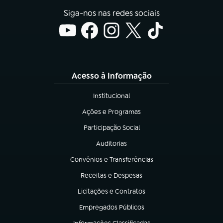
Siga-nos nas redes sociais
Acesso à Informação
Institucional
(abre em nova aba)
Ações e Programas
(abre em nova aba)
Participação Social
(abre em nova aba)
Auditorias
(abre em nova aba)
Convênios e Transferências
(abre em nova aba)
Receitas e Despesas
(abre em nova aba)
Licitações e Contratos
(abre em nova aba)
Empregados Públicos
(abre em nova aba)