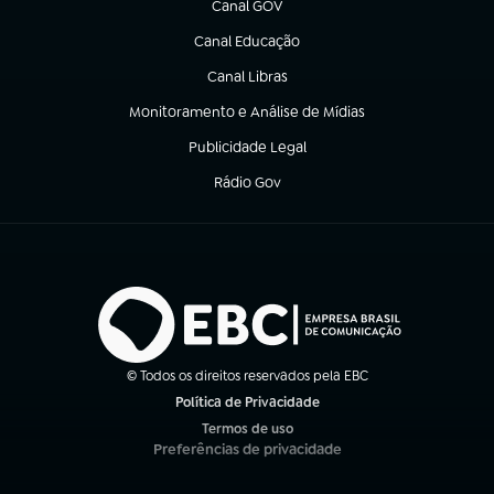
Canal GOV
(abre em nova aba)
Canal Educação
(abre em nova aba)
Canal Libras
(abre em nova aba)
Monitoramento e Análise de Mídias
(abre em nova aba)
Publicidade Legal
(abre em nova aba)
Rádio Gov
(abre em nova aba)
© Todos os direitos reservados pela EBC
Política de Privacidade
(abre em nova aba)
Termos de uso
(abre em nova aba)
Preferências de privacidade