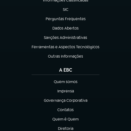
Informações Classificadas
(abre em nova aba)
SIC
(abre em nova aba)
Perguntas Frequentes
(abre em nova aba)
Dados Abertos
(abre em nova aba)
Sanções Administrativas
(abre em nova aba)
Ferramentas e Aspectos Tecnológicos
(abre em nova aba)
Outras Informações
(abre em nova aba)
A EBC
Quem somos
(abre em nova aba)
Imprensa
(abre em nova aba)
Governança Corporativa
(abre em nova aba)
Contatos
(abre em nova aba)
Quem é Quem
(abre em nova aba)
Diretoria
(abre em nova aba)