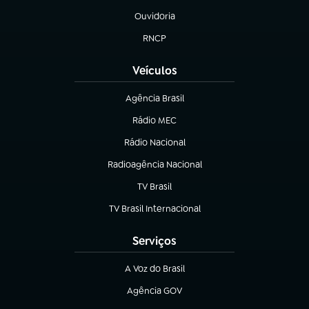
Ouvidoria
(abre em nova aba)
RNCP
(abre em nova aba)
Veículos
Agência Brasil
(abre em nova aba)
Rádio MEC
(abre em nova aba)
Rádio Nacional
Radioagência Nacional
(abre em nova aba)
TV Brasil
(abre em nova aba)
TV Brasil Internacional
(abre em nova aba)
Serviços
A Voz do Brasil
(abre em nova aba)
Agência GOV
(abre em nova aba)