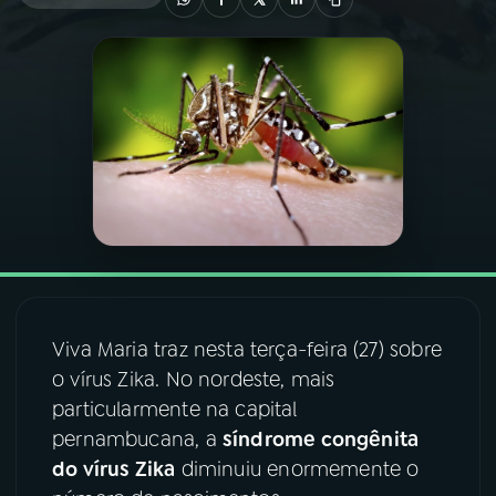
03
PROGRAMAÇÃO
04
PROGRAMAS
05
PODCASTS
06
VIDEOCASTS
07
ÚLTIMAS
Viva Maria traz nesta terça-feira (27) sobre
o vírus Zika. No nordeste, mais
particularmente na capital
08
FESTIVAL DE MÚSICA
pernambucana, a
síndrome congênita
do vírus Zika
diminuiu enormemente o
ACOMPANHE A RÁDIO NACIONAL