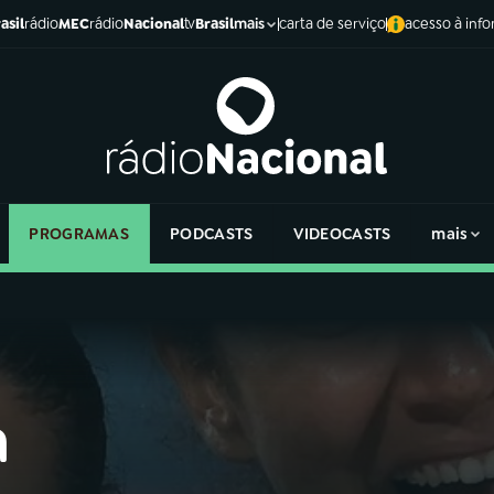
asil
rádio
MEC
rádio
Nacional
tv
Brasil
carta de serviço
acesso à inf
mais
PROGRAMAS
PODCASTS
VIDEOCASTS
mais
a