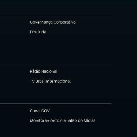
Governança Corporativa
(abre em nova aba)
Diretoria
(abre em nova aba)
Rádio Nacional
TV Brasil Internacional
(abre em nova aba)
Canal GOV
(abre em nova aba)
Monitoramento e Análise de Mídias
(abre em nova aba)