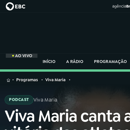
agência
Br
AO VIVO
INÍCIO
A RÁDIO
PROGRAMAÇÃO
MENU
Programas
Viva Maria
Buscar
na
Viva Maria
PODCAST
Rádio
Buscar
Nacional
Viva Maria canta 
Buscar
na
Rádio
AO VIVO