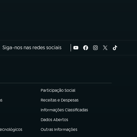
Siga-nos nas redes sociais
Participação Social
(abre em nova aba)
as
Receitas e Despesas
(abre em nova aba)
Informações Classificadas
(abre em nova aba)
Dados Abertos
(abre em nova aba)
Tecnológicos
Outras Informações
(abre em nova aba)