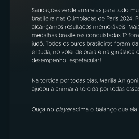
07
ÚLTIMAS
Saudações verde amarelas para todo m
brasileira nas Olimpíadas de Paris 2024. 
08
FESTIVAL DE MÚSICA
alcançamos resultados memoráveis! Mai
medalhas brasileiras conquistadas 12 for
ACOMPANHE A RÁDIO NACIONAL
judô. Todos os ouros brasileiros foram da
e Duda, no vôlei de praia e na ginástic
YouTube
Facebook
desempenho espetacular!
Instagram
X
Na torcida por todas elas, Marilia Arrig
TikTok
ajudou a animar a torcida por todas essas
Ouça no
player
acima o balanço que ela 