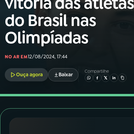
vitória das atletas
Nacional
do Brasil nas
01
INÍCIO
Olimpíadas
02
A RÁDIO
12/08/2024, 17:44
03
PROGRAMAÇÃO
NO AR EM
Compartilhe
Ouça agora
Baixar
04
PROGRAMAS
05
PODCASTS
06
VIDEOCASTS