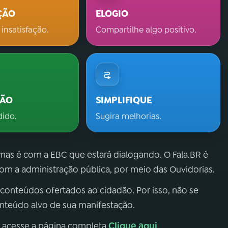
ÇÃO
ELOGIO
 insatisfação.
Compartilhe algo positivo.
ÇÃO
SIMPLIFIQUE
dido.
Sugira melhorias.
 mas é com a EBC que estará dialogando. O Fala.BR é
m a administração pública, por meio das Ouvidorias.
 conteúdos ofertados ao cidadão. Por isso, não se
onteúdo alvo de sua manifestação.
Clique aqui
, acesse a página completa
.