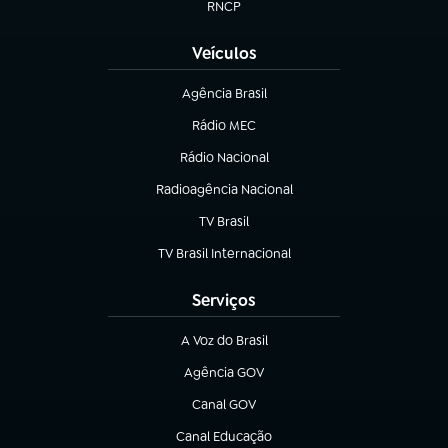
RNCP
(abre em nova aba)
Veículos
Agência Brasil
(abre em nova aba)
Rádio MEC
(abre em nova aba)
Rádio Nacional
Radioagência Nacional
(abre em nova aba)
TV Brasil
(abre em nova aba)
TV Brasil Internacional
(abre em nova aba)
Serviços
A Voz do Brasil
(abre em nova aba)
Agência GOV
(abre em nova aba)
Canal GOV
(abre em nova aba)
Canal Educação
(abre em nova aba)