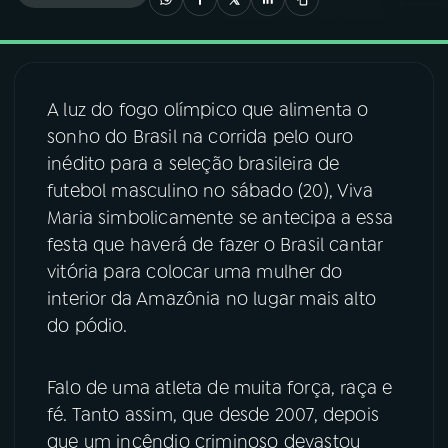
03
PROGRAMAÇÃO
A luz do fogo olímpico que alimenta o
04
PROGRAMAS
sonho do Brasil na corrida pelo ouro
inédito para a seleção brasileira de
05
PODCASTS
futebol masculino no sábado (20), Viva
Maria simbolicamente se antecipa a essa
festa que haverá de fazer o Brasil cantar
06
VIDEOCASTS
vitória para colocar uma mulher do
interior da Amazônia no lugar mais alto
07
ÚLTIMAS
do pódio.
08
FESTIVAL DE MÚSICA
Falo de uma atleta de muita força, raça e
fé. Tanto assim, que desde 2007, depois
que um incêndio criminoso devastou
ACOMPANHE A RÁDIO NACIONAL