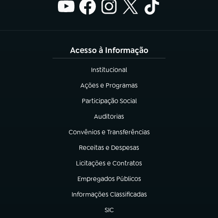
Acesso à Informação
Institucional
(abre em nova aba)
Ações e Programas
(abre em nova aba)
Participação Social
(abre em nova aba)
Auditorias
(abre em nova aba)
Convênios e Transferências
(abre em nova aba)
Receitas e Despesas
(abre em nova aba)
Licitações e Contratos
(abre em nova aba)
Empregados Públicos
(abre em nova aba)
Informações Classificadas
(abre em nova aba)
SIC
(abre em nova aba)