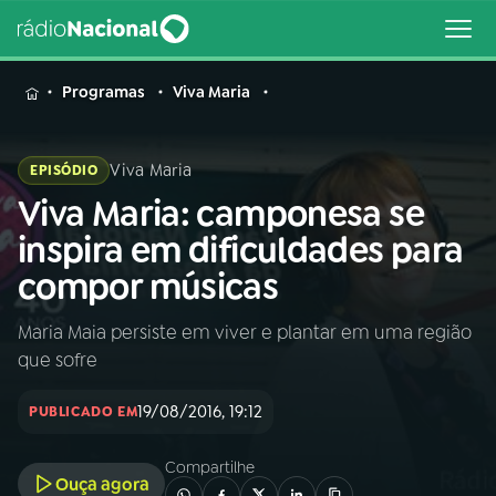
MENU
Programas
Viva Maria
Viva Maria
EPISÓDIO
Viva Maria: camponesa se
Buscar
na
inspira em dificuldades para
Rádio
Buscar
compor músicas
Nacional
Maria Maia persiste em viver e plantar em uma região
AO VIVO
que sofre
01
INÍCIO
19/08/2016, 19:12
PUBLICADO EM
Compartilhe
02
A RÁDIO
Ouça agora