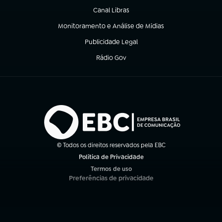
Canal Libras
(abre em nova aba)
Monitoramento e Análise de Mídias
(abre em nova aba)
Publicidade Legal
(abre em nova aba)
Rádio Gov
(abre em nova aba)
© Todos os direitos reservados pela EBC
Política de Privacidade
(abre em nova aba)
Termos de uso
(abre em nova aba)
Preferências de privacidade