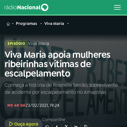
MENU
Programas
Viva Maria
Viva Maria
EPISÓDIO
Viva Maria apoia mulheres
Buscar
na
ribeirinhas vítimas de
Rádio
Buscar
escalpelamento
Nacional
Conheça a história de Rosinete Serrão, sobrevivente
AO VIVO
de acidente por escalpelamento no Amazonas
01
INÍCIO
23/02/2021, 19:24
NO AR EM
Compartilhe
02
A RÁDIO
Ouça agora