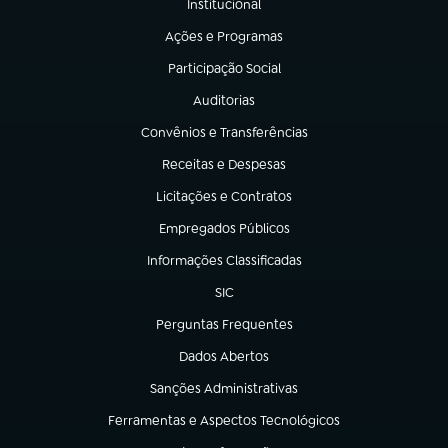
Institucional
(abre em nova aba)
Ações e Programas
(abre em nova aba)
Participação Social
(abre em nova aba)
Auditorias
(abre em nova aba)
Convênios e Transferências
(abre em nova aba)
Receitas e Despesas
(abre em nova aba)
Licitações e Contratos
(abre em nova aba)
Empregados Públicos
(abre em nova aba)
Informações Classificadas
(abre em nova aba)
SIC
(abre em nova aba)
Perguntas Frequentes
(abre em nova aba)
Dados Abertos
(abre em nova aba)
Sanções Administrativas
(abre em nova aba)
Ferramentas e Aspectos Tecnológicos
(abre em nova aba)