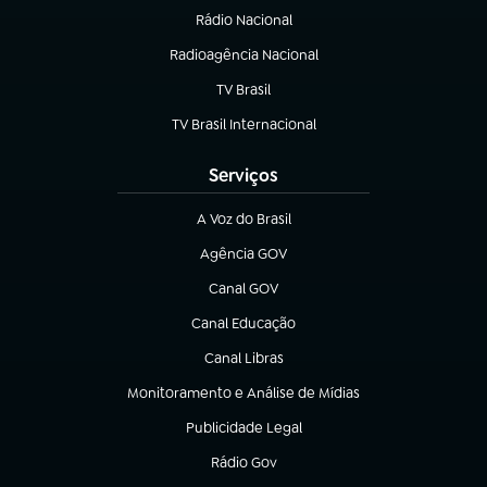
Rádio Nacional
Radioagência Nacional
(abre em nova aba)
TV Brasil
(abre em nova aba)
TV Brasil Internacional
(abre em nova aba)
Serviços
A Voz do Brasil
(abre em nova aba)
Agência GOV
(abre em nova aba)
Canal GOV
(abre em nova aba)
Canal Educação
(abre em nova aba)
Canal Libras
(abre em nova aba)
Monitoramento e Análise de Mídias
(abre em nova aba)
Publicidade Legal
(abre em nova aba)
Rádio Gov
(abre em nova aba)