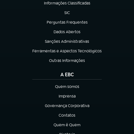
Informações Classificadas
(abre em nova aba)
SIC
(abre em nova aba)
Perguntas Frequentes
(abre em nova aba)
Dados Abertos
(abre em nova aba)
Sanções Administrativas
(abre em nova aba)
Ferramentas e Aspectos Tecnológicos
(abre em nova aba)
Outras Informações
(abre em nova aba)
A EBC
Quem somos
(abre em nova aba)
Imprensa
(abre em nova aba)
Governança Corporativa
(abre em nova aba)
Contatos
(abre em nova aba)
Quem é Quem
(abre em nova aba)