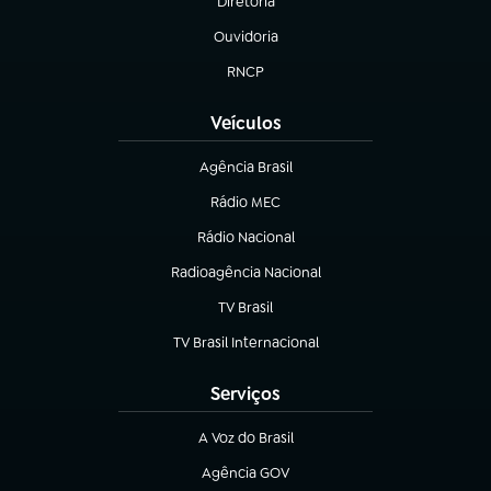
Diretoria
(abre em nova aba)
Ouvidoria
(abre em nova aba)
RNCP
(abre em nova aba)
Veículos
Agência Brasil
(abre em nova aba)
Rádio MEC
(abre em nova aba)
Rádio Nacional
Radioagência Nacional
(abre em nova aba)
TV Brasil
(abre em nova aba)
TV Brasil Internacional
(abre em nova aba)
Serviços
A Voz do Brasil
(abre em nova aba)
Agência GOV
(abre em nova aba)