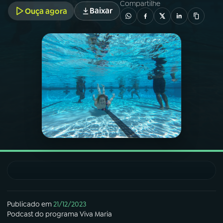
Compartilhe
Baixar
Ouça agora
03
PROGRAMAÇÃO
04
PROGRAMAS
05
PODCASTS
06
VIDEOCASTS
07
ÚLTIMAS
08
FESTIVAL DE MÚSICA
Publicado em
21/12/2023
Podcast
do programa
Viva Maria
ACOMPANHE A RÁDIO NACIONAL