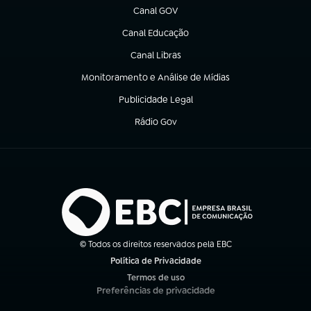
Canal GOV
(abre em nova aba)
Canal Educação
(abre em nova aba)
Canal Libras
(abre em nova aba)
Monitoramento e Análise de Mídias
(abre em nova aba)
Publicidade Legal
(abre em nova aba)
Rádio Gov
(abre em nova aba)
© Todos os direitos reservados pela EBC
Política de Privacidade
(abre em nova aba)
Termos de uso
(abre em nova aba)
Preferências de privacidade