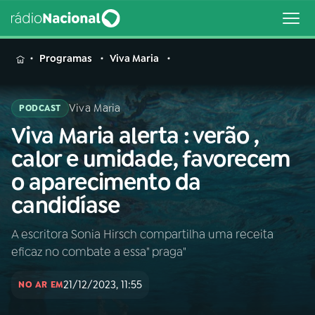
MENU
Programas
Viva Maria
Viva Maria
PODCAST
Viva Maria alerta : verão ,
Buscar
na
calor e umidade, favorecem
Rádio
Buscar
o aparecimento da
Nacional
candidíase
AO VIVO
A escritora Sonia Hirsch compartilha uma receita
eficaz no combate a essa" praga"
01
INÍCIO
21/12/2023, 11:55
NO AR EM
02
A RÁDIO