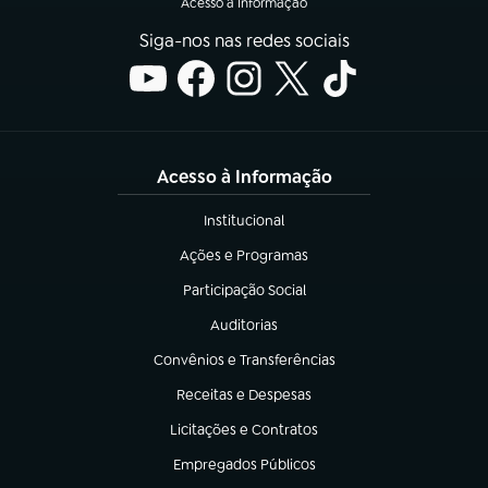
Acesso à Informação
Siga-nos nas redes sociais
Acesso à Informação
Institucional
(abre em nova aba)
Ações e Programas
(abre em nova aba)
Participação Social
(abre em nova aba)
Auditorias
(abre em nova aba)
Convênios e Transferências
(abre em nova aba)
Receitas e Despesas
(abre em nova aba)
Licitações e Contratos
(abre em nova aba)
Empregados Públicos
(abre em nova aba)