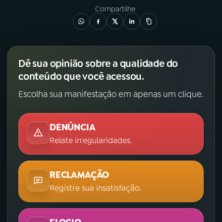
Compartilhe
YouTube
Facebook
Instagram
X
Dê sua opinião sobre a qualidade do
TikTok
conteúdo que você acessou.
Escolha sua manifestação em apenas um clique.
DENÚNCIA
Relate irregularidades.
RECLAMAÇÃO
Registre sua insatisfação.