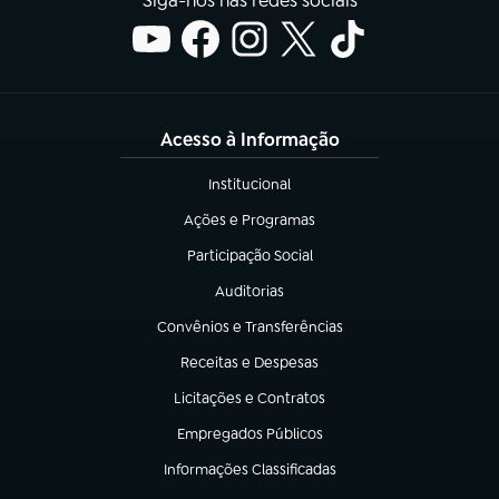
Siga-nos nas redes sociais
Acesso à Informação
Institucional
(abre em nova aba)
Ações e Programas
(abre em nova aba)
Participação Social
(abre em nova aba)
Auditorias
(abre em nova aba)
Convênios e Transferências
(abre em nova aba)
Receitas e Despesas
(abre em nova aba)
Licitações e Contratos
(abre em nova aba)
Empregados Públicos
(abre em nova aba)
Informações Classificadas
(abre em nova aba)