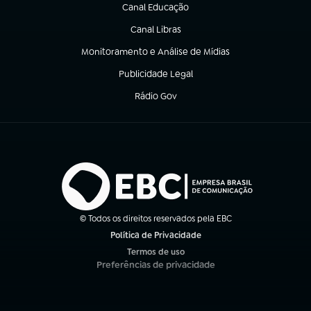
Canal Educação
(abre em nova aba)
Canal Libras
(abre em nova aba)
Monitoramento e Análise de Mídias
(abre em nova aba)
Publicidade Legal
(abre em nova aba)
Rádio Gov
(abre em nova aba)
© Todos os direitos reservados pela EBC
Política de Privacidade
(abre em nova aba)
Termos de uso
(abre em nova aba)
Preferências de privacidade