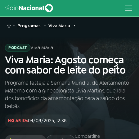
MENU
Programas
Viva Maria
Viva Maria
PODCAST
Viva Maria: Agosto começa
Buscar
na
com sabor de leite do peito
Rádio
Buscar
Nacional
Programa festeja a Semana Mundial do Aleitamento
Materno com a ginecologista Lívia Martins, que fala
AO VIVO
dos benefícios da amamentação para a saúde dos
bebês
01
INÍCIO
04/08/2025, 12:38
NO AR EM
02
A RÁDIO
Compartilhe