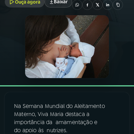
Baixar
Ouça agora
03
PROGRAMAÇÃO
04
PROGRAMAS
05
PODCASTS
06
VIDEOCASTS
07
ÚLTIMAS
Na Semana Mundial do Aleitamento
08
FESTIVAL DE MÚSICA
Materno, Viva Maria destaca a
importância da amamentação e
do apoio às nutrizes.
ACOMPANHE A RÁDIO NACIONAL