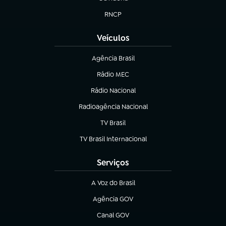
(abre em nova aba)
RNCP
(abre em nova aba)
Veículos
Agência Brasil
(abre em nova aba)
Rádio MEC
(abre em nova aba)
Rádio Nacional
Radioagência Nacional
(abre em nova aba)
TV Brasil
(abre em nova aba)
TV Brasil Internacional
(abre em nova aba)
Serviços
A Voz do Brasil
(abre em nova aba)
Agência GOV
(abre em nova aba)
Canal GOV
(abre em nova aba)