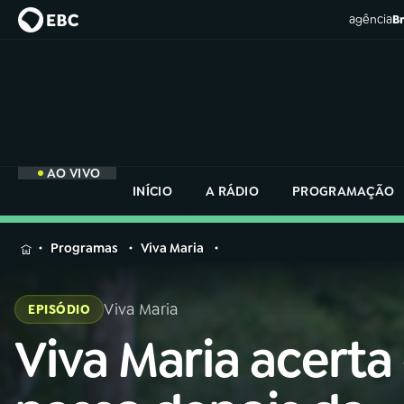
agência
Br
AO VIVO
INÍCIO
A RÁDIO
PROGRAMAÇÃO
MENU
Programas
Viva Maria
Buscar
na
Viva Maria
EPISÓDIO
Rádio
Buscar
Nacional
Viva Maria acerta
Buscar
na
Rádio
AO VIVO