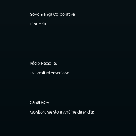
Governança Corporativa
(abre em nova aba)
Diretoria
(abre em nova aba)
Rádio Nacional
TV Brasil Internacional
(abre em nova aba)
Canal GOV
(abre em nova aba)
Monitoramento e Análise de Mídias
(abre em nova aba)