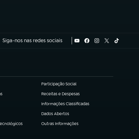
Siga-nos nas redes sociais
Participação Social
(abre em nova aba)
as
Receitas e Despesas
(abre em nova aba)
Informações Classificadas
(abre em nova aba)
Dados Abertos
(abre em nova aba)
Tecnológicos
Outras Informações
(abre em nova aba)