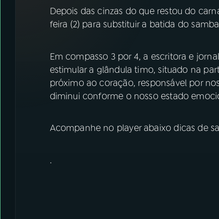
07
ÚLTIMAS
Depois das cinzas do que restou do carna
feira (2) para substituir a batida do samba
08
FESTIVAL DE MÚSICA
Em compasso 3 por 4, a escritora e jornali
ACOMPANHE A RÁDIO NACIONAL
estimular a glândula timo, situado na par
próximo ao coração, responsável por no
YouTube
Facebook
diminui conforme o nosso estado emoci
Instagram
X
Acompanhe no player abaixo dicas de s
TikTok
.