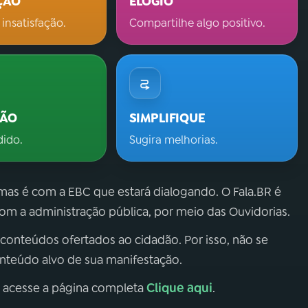
ÇÃO
ELOGIO
 insatisfação.
Compartilhe algo positivo.
ÇÃO
SIMPLIFIQUE
dido.
Sugira melhorias.
 mas é com a EBC que estará dialogando. O Fala.BR é
m a administração pública, por meio das Ouvidorias.
 conteúdos ofertados ao cidadão. Por isso, não se
onteúdo alvo de sua manifestação.
Clique aqui
, acesse a página completa
.