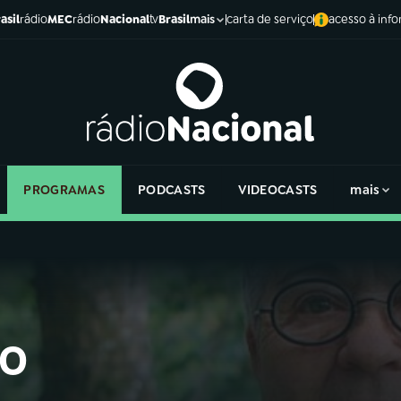
asil
rádio
MEC
rádio
Nacional
tv
Brasil
carta de serviço
acesso à inf
mais
PROGRAMAS
PODCASTS
VIDEOCASTS
mais
 o