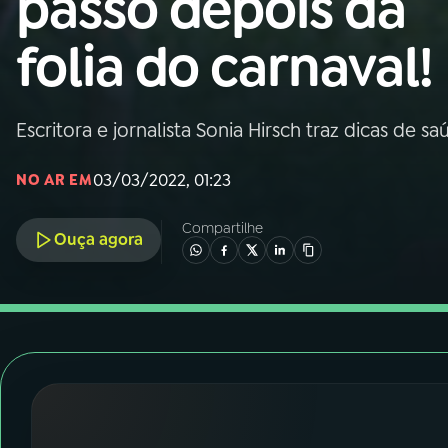
passo depois da
Nacional
folia do carnaval!
01
INÍCIO
02
A RÁDIO
Escritora e jornalista Sonia Hirsch traz dicas de 
03/03/2022, 01:23
NO AR EM
03
PROGRAMAÇÃO
Compartilhe
Ouça agora
04
PROGRAMAS
05
PODCASTS
06
VIDEOCASTS