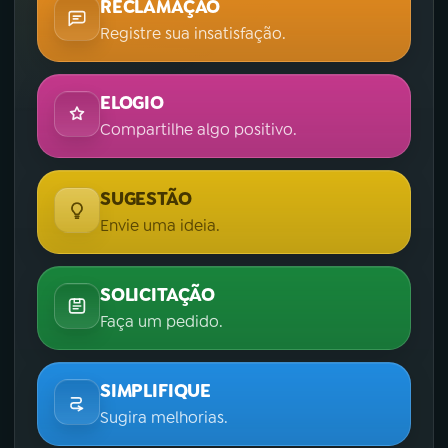
RECLAMAÇÃO
Registre sua insatisfação.
ELOGIO
Compartilhe algo positivo.
SUGESTÃO
Envie uma ideia.
SOLICITAÇÃO
Faça um pedido.
SIMPLIFIQUE
Sugira melhorias.