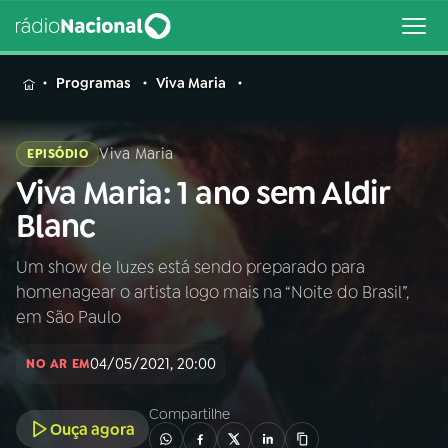
MENU
Programas
Viva Maria
Viva Maria
EPISÓDIO
Viva Maria: 1 ano sem Aldir
Buscar
na
Blanc
Rádio
Buscar
Nacional
Um show de luzes está sendo preparado para
homenagear o artista logo mais na “Noite do Brasil”,
AO VIVO
em São Paulo
04/05/2021, 20:00
01
INÍCIO
NO AR EM
Compartilhe
Ouça agora
02
A RÁDIO