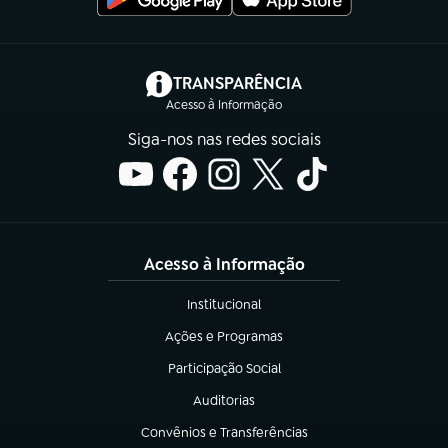
(abre em nova aba)
TRANSPARÊNCIA
Acesso à Informação
Siga-nos nas redes sociais
Acesso à Informação
Institucional
(abre em nova aba)
Ações e Programas
(abre em nova aba)
Participação Social
(abre em nova aba)
Auditorias
(abre em nova aba)
Convênios e Transferências
(abre em nova aba)