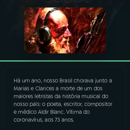
03
PROGRAMAÇÃO
04
PROGRAMAS
05
PODCASTS
06
VIDEOCASTS
Há um ano, nosso Brasil chorava junto a
Marias e Clarices a morte de um dos
07
ÚLTIMAS
maiores letristas da história musical do
nosso país: o poeta, escritor, compositor
08
FESTIVAL DE MÚSICA
e médico Aldir Blanc. Vítima do
coronavírus, aos 73 anos.
ACOMPANHE A RÁDIO NACIONAL