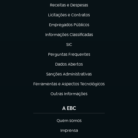
Receitas e Despesas
(abre em nova aba)
Licitações e Contratos
(abre em nova aba)
Empregados Públicos
(abre em nova aba)
Informações Classificadas
(abre em nova aba)
SIC
(abre em nova aba)
Perguntas Frequentes
(abre em nova aba)
Dados Abertos
(abre em nova aba)
Sanções Administrativas
(abre em nova aba)
Ferramentas e Aspectos Tecnológicos
(abre em nova aba)
Outras Informações
(abre em nova aba)
A EBC
Quem somos
(abre em nova aba)
Imprensa
(abre em nova aba)