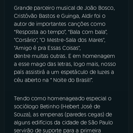
Grande parceiro musical de João Bosco,
YouTube
Facebook
Cristóvão Bastos e Guinga, Aldir foi o
autor de importantes canções como
Instagram
X
“Resposta ao tempo”, “Bala com bala”,
"Corsário", "O Mestre-Sala dos Mares",
TikTok
"Amigo é pra Essas Coisas",
dentre muitas outras. E em homenagem
a esse mago das letras, logo mais, nosso
país assistirá a um espetáculo de luzes a
céu aberto na “ Noite do Brasil!”.
Tendo como homenageado especial o
sociólogo Betinho (Hebert José de
Souza), as empenas (paredes cegas) de
alguns edifícios da cidade de São Paulo
servirão de suporte para a primeira