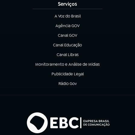
Serviços
A Voz do Brasil
(abre em nova aba)
Agência GOV
(abre em nova aba)
Canal GOV
(abre em nova aba)
Canal Educação
(abre em nova aba)
Canal Libras
(abre em nova aba)
Monitoramento e Análise de Mídias
(abre em nova aba)
Publicidade Legal
(abre em nova aba)
Rádio Gov
(abre em nova aba)