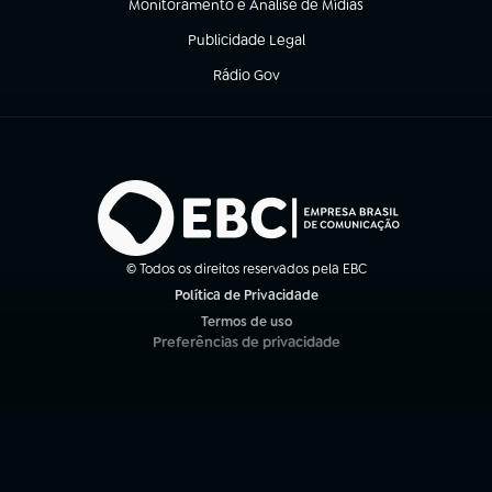
Monitoramento e Análise de Mídias
(abre em nova aba)
Publicidade Legal
(abre em nova aba)
Rádio Gov
(abre em nova aba)
© Todos os direitos reservados pela EBC
Política de Privacidade
(abre em nova aba)
Termos de uso
(abre em nova aba)
Preferências de privacidade