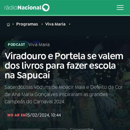
MENU
Programas
Viva Maria
Viva Maria
PODCAST
Viradouro e Portela se valem
Buscar
na
dos livros para fazer escola
Rádio
Buscar
na Sapucaí
Nacional
Sacerdotisas Voduns de Moacir Maia e Defeito da Cor
AO VIVO
de Ana Maria Gonçalves inspiraram as grandes
campeãs do Carnaval 2024.
01
INÍCIO
15/02/2024, 10:44
NO AR EM
02
A RÁDIO
Compartilhe