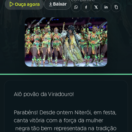
Baixar
Ouça agora
03
PROGRAMAÇÃO
04
PROGRAMAS
05
PODCASTS
06
VIDEOCASTS
07
ÚLTIMAS
Alô povão da Viradouro!
08
FESTIVAL DE MÚSICA
Parabéns! Desde ontem Niterói, em festa,
canta vitória com a força da mulher
negra tão bem representada na tradição
ACOMPANHE A RÁDIO NACIONAL