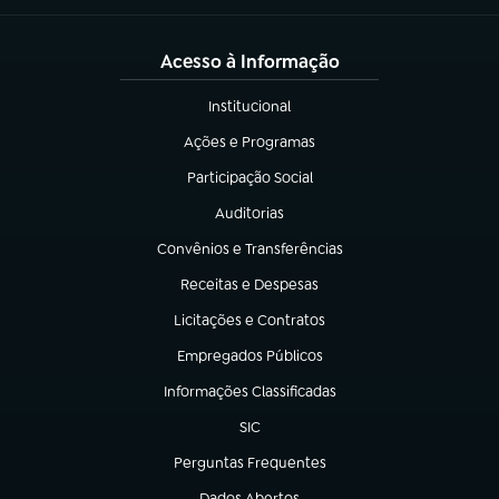
Acesso à Informação
Institucional
(abre em nova aba)
Ações e Programas
(abre em nova aba)
Participação Social
(abre em nova aba)
Auditorias
(abre em nova aba)
Convênios e Transferências
(abre em nova aba)
Receitas e Despesas
(abre em nova aba)
Licitações e Contratos
(abre em nova aba)
Empregados Públicos
(abre em nova aba)
Informações Classificadas
(abre em nova aba)
SIC
(abre em nova aba)
Perguntas Frequentes
(abre em nova aba)
Dados Abertos