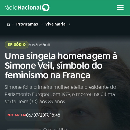
MENU
Programas
Viva Maria
Viva Maria
EPISÓDIO
Uma singela homenagem à
Buscar
na
Simone Veil, símbolo do
Rádio
Buscar
feminismo na França
Nacional
Simone foi a primeira mulher eleita presidente do
AO VIVO
Parlamento Europeu, em 1979, e morreu na última
sexta-feira (30), aos 89 anos
01
INÍCIO
06/07/2017, 18:48
NO AR EM
02
A RÁDIO
Compartilhe