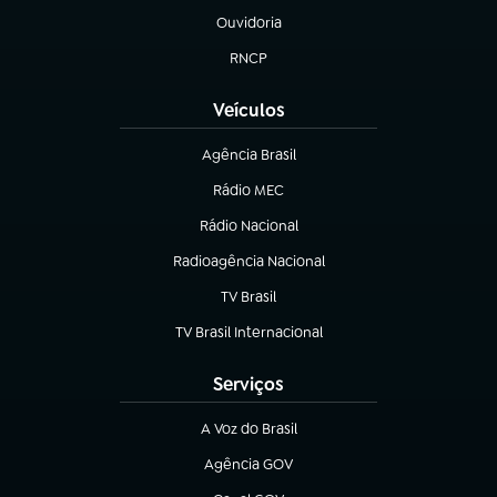
Ouvidoria
(abre em nova aba)
RNCP
(abre em nova aba)
Veículos
Agência Brasil
(abre em nova aba)
Rádio MEC
(abre em nova aba)
Rádio Nacional
Radioagência Nacional
(abre em nova aba)
TV Brasil
(abre em nova aba)
TV Brasil Internacional
(abre em nova aba)
Serviços
A Voz do Brasil
(abre em nova aba)
Agência GOV
(abre em nova aba)