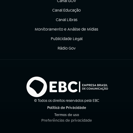
Canal GOV
(abre em nova aba)
Canal Educação
(abre em nova aba)
Canal Libras
(abre em nova aba)
Monitoramento e Análise de Mídias
(abre em nova aba)
Publicidade Legal
(abre em nova aba)
Rádio Gov
(abre em nova aba)
© Todos os direitos reservados pela EBC
Política de Privacidade
(abre em nova aba)
Termos de uso
(abre em nova aba)
Preferências de privacidade