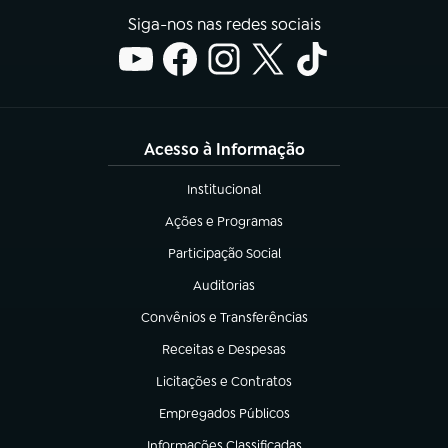
Siga-nos nas redes sociais
Acesso à Informação
Institucional
(abre em nova aba)
Ações e Programas
(abre em nova aba)
Participação Social
(abre em nova aba)
Auditorias
(abre em nova aba)
Convênios e Transferências
(abre em nova aba)
Receitas e Despesas
(abre em nova aba)
Licitações e Contratos
(abre em nova aba)
Empregados Públicos
(abre em nova aba)
Informações Classificadas