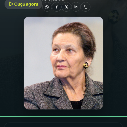
Ouça agora
03
PROGRAMAÇÃO
04
PROGRAMAS
05
PODCASTS
06
VIDEOCASTS
07
ÚLTIMAS
08
FESTIVAL DE MÚSICA
ACOMPANHE A RÁDIO NACIONAL