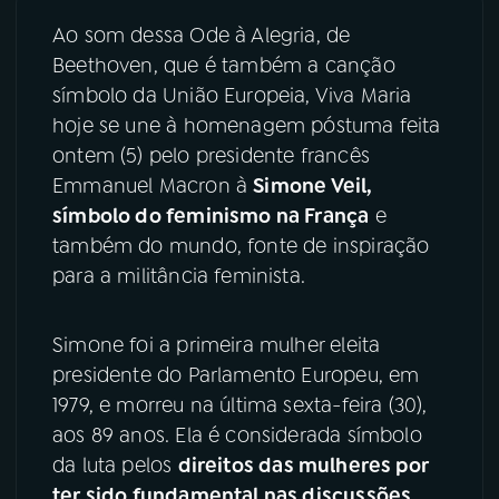
Ao som dessa Ode à Alegria, de
YouTube
Facebook
Beethoven, que é também a canção
símbolo da União Europeia, Viva Maria
Instagram
X
hoje se une à homenagem póstuma feita
ontem (5) pelo presidente francês
TikTok
Emmanuel Macron à
Simone Veil,
símbolo do feminismo na França
e
também do mundo, fonte de inspiração
para a militância feminista.
Simone foi a primeira mulher eleita
presidente do Parlamento Europeu, em
1979, e morreu na última sexta-feira (30),
aos 89 anos. Ela é considerada símbolo
da luta pelos
direitos das mulheres por
ter sido fundamental nas discussões