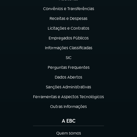
(abre em nova aba)
Convênios e Transferências
(abre em nova aba)
Receitas e Despesas
(abre em nova aba)
Licitações e Contratos
(abre em nova aba)
Empregados Públicos
(abre em nova aba)
Informações Classificadas
(abre em nova aba)
SIC
(abre em nova aba)
Perguntas Frequentes
(abre em nova aba)
Dados Abertos
(abre em nova aba)
Sanções Administrativas
(abre em nova aba)
Ferramentas e Aspectos Tecnológicos
(abre em nova aba)
Outras Informações
(abre em nova aba)
A EBC
Quem somos
(abre em nova aba)