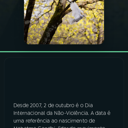
03
PROGRAMAÇÃO
04
PROGRAMAS
05
PODCASTS
06
VIDEOCASTS
07
ÚLTIMAS
Desde 2007, 2 de outubro é o Dia
08
FESTIVAL DE MÚSICA
Internacional da Não-Violência. A data é
uma referência ao nascimento de
ACOMPANHE A RÁDIO NACIONAL