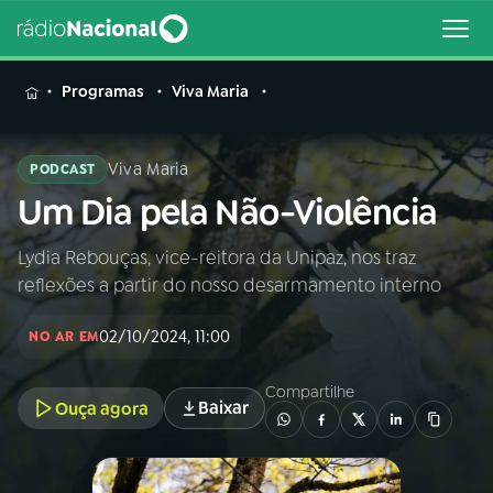
MENU
Programas
Viva Maria
Viva Maria
PODCAST
Um Dia pela Não-Violência
Buscar
na
Rádio
Lydia Rebouças, vice-reitora da Unipaz, nos traz
Buscar
Nacional
reflexões a partir do nosso desarmamento interno
AO VIVO
02/10/2024, 11:00
NO AR EM
Compartilhe
01
INÍCIO
Baixar
Ouça agora
02
A RÁDIO