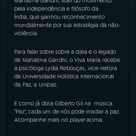
Mahatma Gandhi, líder do movimento
pela independência e filósofo da
YouTube
Facebook
Índia, que ganhou reconhecimento
mundialmente por sua estratégia da não-
Instagram
X
violência.
TikTok
Para falar sobre sobre a data e o legado
de Mahatma Gandhi, o Viva Maria recebe
a psicóloga Lydia Rebouças, vice-reitora
da Universidade Holística Internacional
da Paz, a Unipaz.
E como já dizia Gilberto Gil na música
"Paz", cada um de nós pode irradiar a paz.
Acompanhe mais no
player
acima.