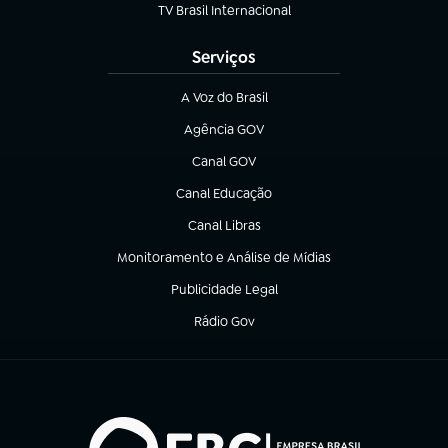
TV Brasil Internacional
(abre em nova aba)
Serviços
A Voz do Brasil
(abre em nova aba)
Agência GOV
(abre em nova aba)
Canal GOV
(abre em nova aba)
Canal Educação
(abre em nova aba)
Canal Libras
(abre em nova aba)
Monitoramento e Análise de Mídias
(abre em nova aba)
Publicidade Legal
(abre em nova aba)
Rádio Gov
(abre em nova aba)