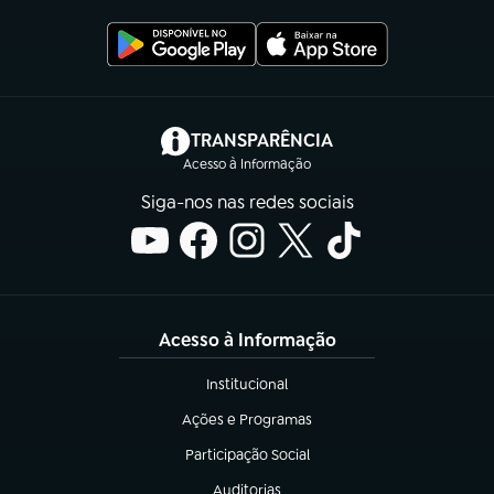
(abre em nova aba)
TRANSPARÊNCIA
Acesso à Informação
Siga-nos nas redes sociais
Acesso à Informação
Institucional
(abre em nova aba)
Ações e Programas
(abre em nova aba)
Participação Social
(abre em nova aba)
Auditorias