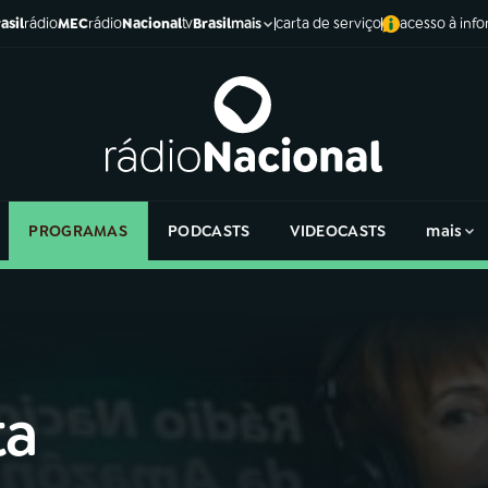
asil
rádio
MEC
rádio
Nacional
tv
Brasil
carta de serviço
acesso à inf
mais
PROGRAMAS
PODCASTS
VIDEOCASTS
mais
ta