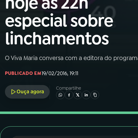
hoje às 22h
Nacional
especial sobre
01
INÍCIO
linchamentos
02
A RÁDIO
O Viva Maria conversa com a editora do program
03
PROGRAMAÇÃO
19/02/2016, 19:11
PUBLICADO EM
04
PROGRAMAS
Compartilhe
Ouça agora
05
PODCASTS
06
VIDEOCASTS