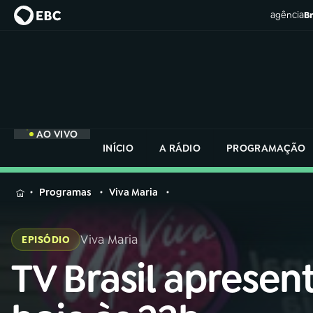
agência
Br
AO VIVO
INÍCIO
A RÁDIO
PROGRAMAÇÃO
MENU
Programas
Viva Maria
Buscar
na
Viva Maria
EPISÓDIO
Rádio
Buscar
Nacional
TV Brasil apresen
Buscar
na
Rádio
AO VIVO