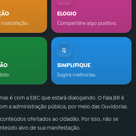
ÇÃO
ELOGIO
 insatisfação.
Compartilhe algo positivo.
ÇÃO
SIMPLIFIQUE
dido.
Sugira melhorias.
 mas é com a EBC que estará dialogando. O Fala.BR é
m a administração pública, por meio das Ouvidorias.
 conteúdos ofertados ao cidadão. Por isso, não se
onteúdo alvo de sua manifestação.