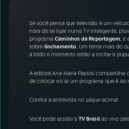
07
ÚLTIMAS
08
FESTIVAL DE MÚSICA
Se você pensa que televisão é um veículo
hora de se ligar numa TV inteligente, plur
programa
Caminhos da Reportagem
, a
ACOMPANHE A RÁDIO NACIONAL
sobre
linchamento
. Um tema mais do qu
YouTube
Facebook
a todo o momento estão a incitar a popul
Instagram
X
A editora Ana Maria Passos compartilha
TikTok
de colocar no ar um programa que é ao
Confira a entrevista no
player
acima!
Você pode assistir a
TV Brasil
ao vivo pe