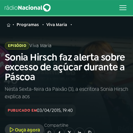
MENU
Programas
Viva Maria
Viva Maria
EPISÓDIO
Sonia Hirsch faz alerta sobre
Buscar
na
excesso de açúcar durante a
Rádio
Buscar
Páscoa
Nacional
Nesta Sexta-feira da Paixão (3), a escritora Sonia Hirsch
AO VIVO
explica aos
01
INÍCIO
03/04/2015, 19:40
PUBLICADO EM
Compartilhe
02
A RÁDIO
Ouça agora