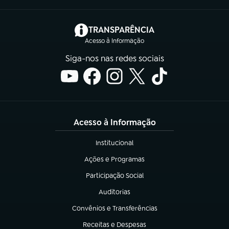
(abre em nova aba)
TRANSPARÊNCIA
Acesso à Informação
Siga-nos nas redes sociais
Acesso à Informação
Institucional
(abre em nova aba)
Ações e Programas
(abre em nova aba)
Participação Social
(abre em nova aba)
Auditorias
(abre em nova aba)
Convênios e Transferências
(abre em nova aba)
Receitas e Despesas
(abre em nova aba)