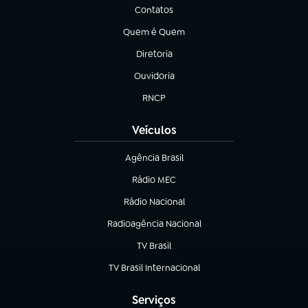
Contatos
(abre em nova aba)
Quem é Quem
(abre em nova aba)
Diretoria
(abre em nova aba)
Ouvidoria
(abre em nova aba)
RNCP
(abre em nova aba)
Veículos
Agência Brasil
(abre em nova aba)
Rádio MEC
(abre em nova aba)
Rádio Nacional
Radioagência Nacional
(abre em nova aba)
TV Brasil
(abre em nova aba)
TV Brasil Internacional
(abre em nova aba)
Serviços