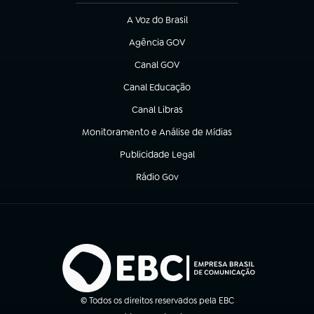
A Voz do Brasil
(abre em nova aba)
Agência GOV
(abre em nova aba)
Canal GOV
(abre em nova aba)
Canal Educação
(abre em nova aba)
Canal Libras
(abre em nova aba)
Monitoramento e Análise de Mídias
(abre em nova aba)
Publicidade Legal
(abre em nova aba)
Rádio Gov
(abre em nova aba)
© Todos os direitos reservados pela EBC