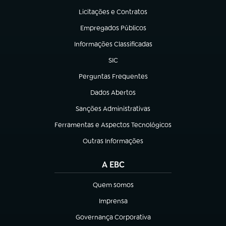
Licitações e Contratos
(abre em nova aba)
Empregados Públicos
(abre em nova aba)
Informações Classificadas
(abre em nova aba)
SIC
(abre em nova aba)
Perguntas Frequentes
(abre em nova aba)
Dados Abertos
(abre em nova aba)
Sanções Administrativas
(abre em nova aba)
Ferramentas e Aspectos Tecnológicos
(abre em nova aba)
Outras Informações
(abre em nova aba)
A EBC
Quem somos
(abre em nova aba)
Imprensa
(abre em nova aba)
Governança Corporativa
(abre em nova aba)