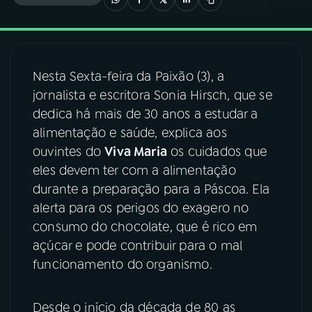
03
PROGRAMAÇÃO
Nesta Sexta-feira da Paixão (3), a
04
PROGRAMAS
jornalista e escritora Sonia Hirsch, que se
dedica há mais de 30 anos a estudar a
05
PODCASTS
alimentação e saúde, explica aos
ouvintes do
Viva Maria
os cuidados que
eles devem ter com a alimentação
06
VIDEOCASTS
durante a preparação para a Páscoa. Ela
alerta para os perigos do exagero no
07
ÚLTIMAS
consumo do chocolate, que é rico em
açúcar e pode contribuir para o mal
funcionamento do organismo.
08
FESTIVAL DE MÚSICA
Desde o início da década de 80 as
ACOMPANHE A RÁDIO NACIONAL