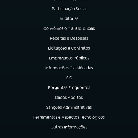
(abre em nova aba)
Participação Social
(abre em nova aba)
Auditorias
(abre em nova aba)
Convênios e Transferências
(abre em nova aba)
Receitas e Despesas
(abre em nova aba)
Licitações e Contratos
(abre em nova aba)
Empregados Públicos
(abre em nova aba)
Informações Classificadas
(abre em nova aba)
SIC
(abre em nova aba)
Perguntas Frequentes
(abre em nova aba)
Dados Abertos
(abre em nova aba)
Sanções Administrativas
(abre em nova aba)
Ferramentas e Aspectos Tecnológicos
(abre em nova aba)
Outras Informações
(abre em nova aba)