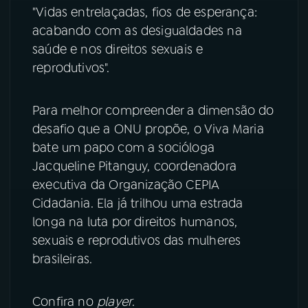
"Vidas entrelaçadas, fios de esperança:
YouTube
Facebook
acabando com as desigualdades na
saúde e nos direitos sexuais e
Instagram
X
reprodutivos".
TikTok
Para melhor compreender a dimensão do
desafio que a ONU propõe, o Viva Maria
bate um papo com a socióloga
Jacqueline Pitanguy, coordenadora
executiva da Organização CEPIA
Cidadania. Ela já trilhou uma estrada
longa na luta por direitos humanos,
sexuais e reprodutivos das mulheres
brasileiras.
Confira no
player
.