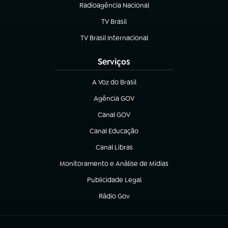
Radioagência Nacional
(abre em nova aba)
TV Brasil
(abre em nova aba)
TV Brasil Internacional
(abre em nova aba)
Serviços
A Voz do Brasil
(abre em nova aba)
Agência GOV
(abre em nova aba)
Canal GOV
(abre em nova aba)
Canal Educação
(abre em nova aba)
Canal Libras
(abre em nova aba)
Monitoramento e Análise de Mídias
(abre em nova aba)
Publicidade Legal
(abre em nova aba)
Rádio Gov
(abre em nova aba)