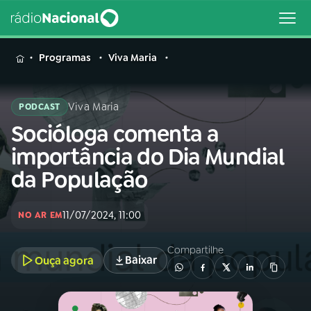
MENU
Programas
Viva Maria
Viva Maria
PODCAST
Socióloga comenta a
Buscar
na
importância do Dia Mundial
Rádio
Buscar
da População
Nacional
AO VIVO
11/07/2024, 11:00
NO AR EM
Compartilhe
01
INÍCIO
Baixar
Ouça agora
02
A RÁDIO