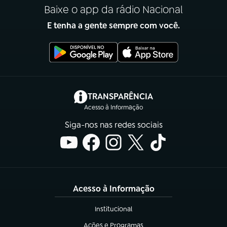
Baixe o app da rádio Nacional
E tenha a gente sempre com você.
(abre em nova aba)
TRANSPARÊNCIA
Acesso à Informação
Siga-nos nas redes sociais
Acesso à Informação
Institucional
(abre em nova aba)
Ações e Programas