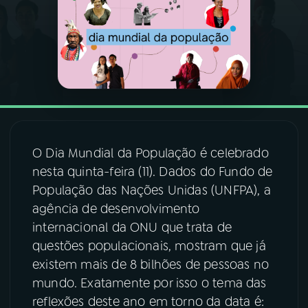
03
PROGRAMAÇÃO
04
PROGRAMAS
05
PODCASTS
O Dia Mundial da População é celebrado
06
VIDEOCASTS
nesta quinta-feira (11). Dados do Fundo de
População das Nações Unidas (UNFPA), a
agência de desenvolvimento
07
ÚLTIMAS
internacional da ONU que trata de
questões populacionais, mostram que já
08
FESTIVAL DE MÚSICA
existem mais de 8 bilhões de pessoas no
mundo. Exatamente por isso o tema das
reflexões deste ano em torno da data é:
ACOMPANHE A RÁDIO NACIONAL