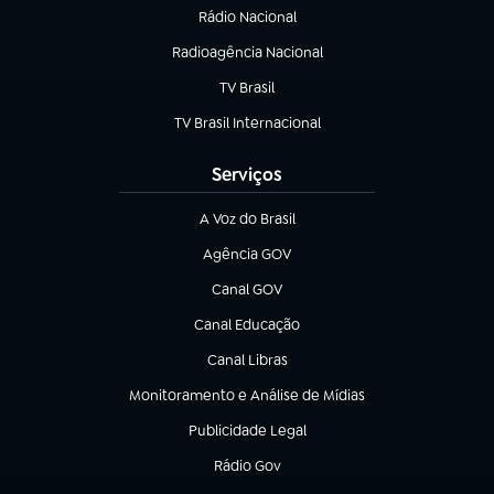
Rádio Nacional
Radioagência Nacional
(abre em nova aba)
TV Brasil
(abre em nova aba)
TV Brasil Internacional
(abre em nova aba)
Serviços
A Voz do Brasil
(abre em nova aba)
Agência GOV
(abre em nova aba)
Canal GOV
(abre em nova aba)
Canal Educação
(abre em nova aba)
Canal Libras
(abre em nova aba)
Monitoramento e Análise de Mídias
(abre em nova aba)
Publicidade Legal
(abre em nova aba)
Rádio Gov
(abre em nova aba)