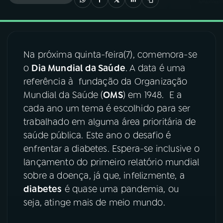
03
PROGRAMAÇÃO
Na próxima quinta-feira(7), comemora-se
04
PROGRAMAS
o
Dia Mundial da Saúde
. A data é uma
referência à fundação da Organização
05
PODCASTS
Mundial da Saúde (
OMS
) em 1948. E a
cada ano um tema é escolhido para ser
trabalhado em alguma área prioritária de
06
VIDEOCASTS
saúde pública. Este ano o desafio é
enfrentar a diabetes. Espera-se inclusive o
07
ÚLTIMAS
lançamento do primeiro relatório mundial
sobre a doença, já que, infelizmente, a
diabetes
é quase uma pandemia, ou
08
FESTIVAL DE MÚSICA
seja, atinge mais de meio mundo.
ACOMPANHE A RÁDIO NACIONAL