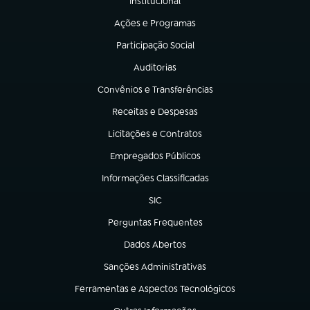
Institucional
(abre em nova aba)
Ações e Programas
(abre em nova aba)
Participação Social
(abre em nova aba)
Auditorias
(abre em nova aba)
Convênios e Transferências
(abre em nova aba)
Receitas e Despesas
(abre em nova aba)
Licitações e Contratos
(abre em nova aba)
Empregados Públicos
(abre em nova aba)
Informações Classificadas
(abre em nova aba)
SIC
(abre em nova aba)
Perguntas Frequentes
(abre em nova aba)
Dados Abertos
(abre em nova aba)
Sanções Administrativas
(abre em nova aba)
Ferramentas e Aspectos Tecnológicos
(abre em nova aba)