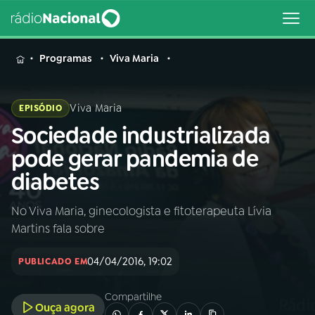
MENU
Programas
Viva Maria
Viva Maria
EPISÓDIO
Sociedade industrializada
Buscar
na
pode gerar pandemia de
Rádio
Buscar
diabetes
Nacional
No Viva Maria, ginecologista e fitoterapeuta Lívia
AO VIVO
Martins fala sobre
01
INÍCIO
04/04/2016, 19:02
PUBLICADO EM
Compartilhe
02
A RÁDIO
Ouça agora