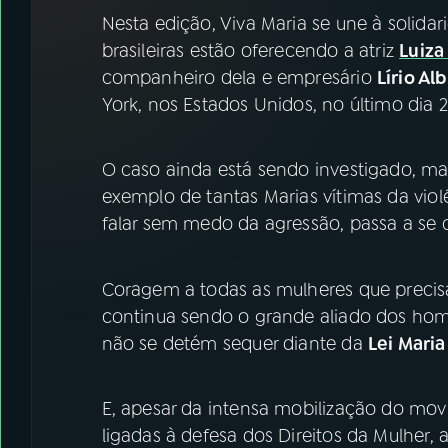
07
ÚLTIMAS
Nesta edição, Viva Maria se une à solida
brasileiras estão oferecendo a atriz
Luiza
08
FESTIVAL DE MÚSICA
companheiro dela e empresário
Lírio Al
York, nos Estados Unidos, no último dia 2
ACOMPANHE A RÁDIO NACIONAL
O caso ainda está sendo investigado, mas
YouTube
Facebook
exemplo de tantas Marias vítimas da vio
falar sem medo da agressão, passa a se
Instagram
X
TikTok
Coragem a todas as mulheres que precis
continua sendo o grande aliado dos ho
não se detém sequer diante da
Lei Mari
E, apesar da intensa mobilização do mov
ligadas à defesa dos Direitos da Mulher, 