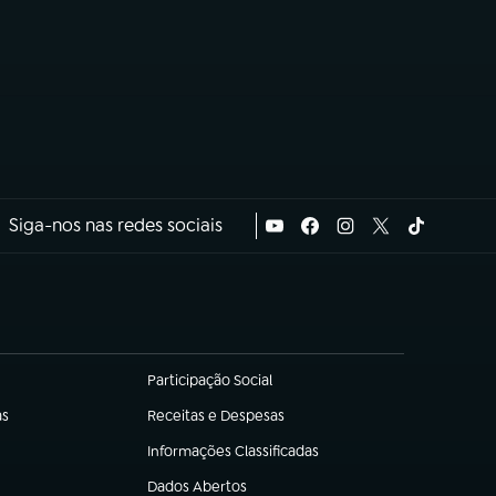
Siga-nos nas redes sociais
Participação Social
(abre em nova aba)
as
Receitas e Despesas
(abre em nova aba)
Informações Classificadas
(abre em nova aba)
Dados Abertos
(abre em nova aba)