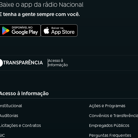
Baixe o app da rádio Nacional
E tenha a gente sempre com você.
Acesso à
TRANSPARÊNCIA
abre em nova aba)
Informação
Acesso à Informação
Institucional
Ações e Programas
(abre em nova aba)
(abre em nova aba)
Auditorias
Convênios e Transferênci
(abre em nova aba)
(abre em nova aba)
Licitações e Contratos
Empregados Públicos
(abre em nova aba)
(abre em nova aba)
SIC
Perguntas Frequentes
(abre em nova aba)
(abre em nova aba)