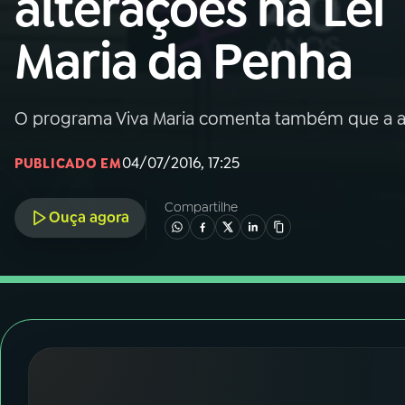
alterações na Lei
Nacional
Maria da Penha
01
INÍCIO
02
A RÁDIO
O programa Viva Maria comenta também que a at
04/07/2016, 17:25
PUBLICADO EM
03
PROGRAMAÇÃO
Compartilhe
Ouça agora
04
PROGRAMAS
05
PODCASTS
06
VIDEOCASTS