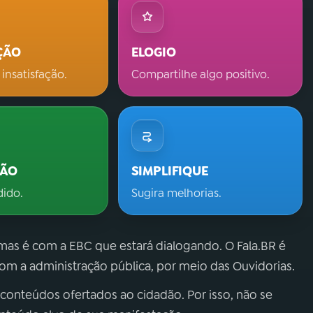
ÇÃO
ELOGIO
 insatisfação.
Compartilhe algo positivo.
ÇÃO
SIMPLIFIQUE
dido.
Sugira melhorias.
 mas é com a EBC que estará dialogando. O Fala.BR é
m a administração pública, por meio das Ouvidorias.
 conteúdos ofertados ao cidadão. Por isso, não se