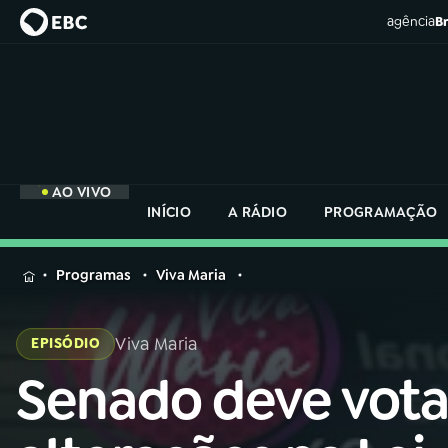
agência
Br
AO VIVO
INÍCIO
A RÁDIO
PROGRAMAÇÃO
MENU
Programas
Viva Maria
Buscar
na
Viva Maria
EPISÓDIO
Rádio
Buscar
Nacional
Senado deve vota
Buscar
na
Rádio
AO VIVO