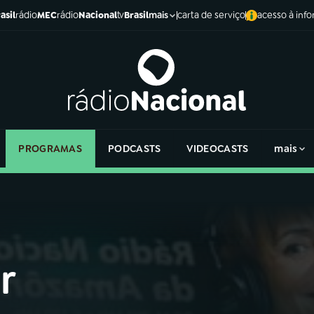
asil
rádio
MEC
rádio
Nacional
tv
Brasil
carta de serviço
acesso à inf
mais
PROGRAMAS
PODCASTS
VIDEOCASTS
mais
r