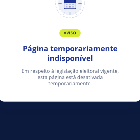
AVISO
Página temporariamente
indisponível
Em respeito à legislação eleitoral vigente,
esta página está desativada
temporariamente.