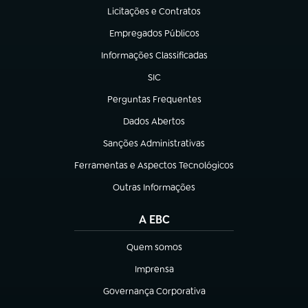
Licitações e Contratos
(abre em nova aba)
Empregados Públicos
(abre em nova aba)
Informações Classificadas
(abre em nova aba)
SIC
(abre em nova aba)
Perguntas Frequentes
(abre em nova aba)
Dados Abertos
(abre em nova aba)
Sanções Administrativas
(abre em nova aba)
Ferramentas e Aspectos Tecnológicos
(abre em nova aba)
Outras Informações
(abre em nova aba)
A EBC
Quem somos
(abre em nova aba)
Imprensa
(abre em nova aba)
Governança Corporativa
(abre em nova aba)