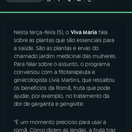
03
PROGRAMAÇÃO
Nesta terça-feira (5), o
Viva Maria
fala
04
PROGRAMAS
sobre as plantas que são essenciais para
a saúde. São as plantas e ervas do
05
PODCASTS
chamado jardim medicinal das mulheres.
Para falar sobre o assunto, o programa
conversou com a fitoterapeuta e
06
VIDEOCASTS
ginecologista Lívia Martins, que ressaltou
os benefícios da Romã, fruta que pode
07
ÚLTIMAS
ajudar, por exemplo, no tratamento da
dor de garganta e gengivite.
08
FESTIVAL DE MÚSICA
“É um momento precioso para usar a
romã. Como dizem as lendas, a fruta traz
ACOMPANHE A RÁDIO NACIONAL