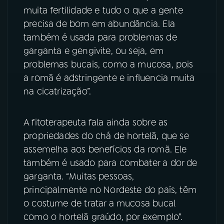
muita fertilidade e tudo o que a gente
YouTube
Facebook
precisa de bom em abundância. Ela
também é usada para problemas de
Instagram
X
garganta e gengivite, ou seja, em
problemas bucais, como a mucosa, pois
TikTok
a romã é adstringente e influencia muita
na cicatrização”.
A fitoterapeuta fala ainda sobre as
propriedades do chá de hortelã, que se
assemelha aos benefícios da romã. Ele
também é usado para combater a dor de
garganta. “Muitas pessoas,
principalmente no Nordeste do país, têm
o costume de tratar a mucosa bucal
como o hortelã graúdo, por exemplo”.