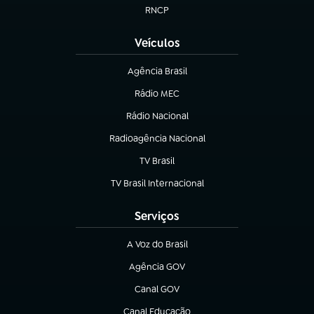
RNCP
(abre em nova aba)
Veículos
Agência Brasil
(abre em nova aba)
Rádio MEC
(abre em nova aba)
Rádio Nacional
Radioagência Nacional
(abre em nova aba)
TV Brasil
(abre em nova aba)
TV Brasil Internacional
(abre em nova aba)
Serviços
A Voz do Brasil
(abre em nova aba)
Agência GOV
(abre em nova aba)
Canal GOV
(abre em nova aba)
Canal Educação