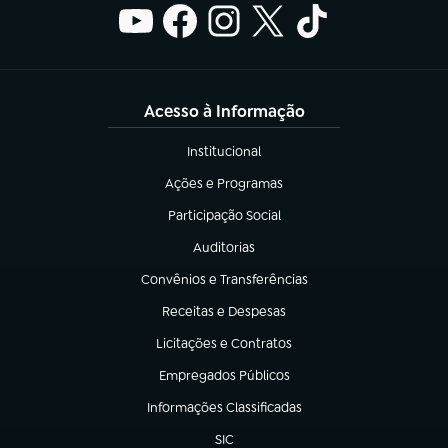
Acesso à Informação
Institucional
(abre em nova aba)
Ações e Programas
(abre em nova aba)
Participação Social
(abre em nova aba)
Auditorias
(abre em nova aba)
Convênios e Transferências
(abre em nova aba)
Receitas e Despesas
(abre em nova aba)
Licitações e Contratos
(abre em nova aba)
Empregados Públicos
(abre em nova aba)
Informações Classificadas
(abre em nova aba)
SIC
(abre em nova aba)