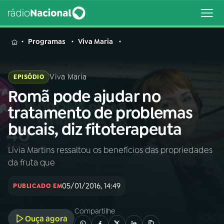
MENU
Programas
Viva Maria
Viva Maria
EPISÓDIO
Romã pode ajudar no
Buscar
na
tratamento de problemas
Rádio
Buscar
bucais, diz fitoterapeuta
Nacional
Lívia Martins ressaltou os benefícios das propriedades
AO VIVO
da fruta que
01
INÍCIO
05/01/2016, 14:49
PUBLICADO EM
Compartilhe
02
A RÁDIO
Ouça agora