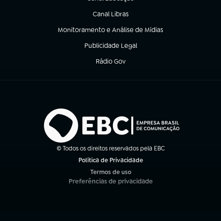
(abre em nova aba)
Canal Libras
(abre em nova aba)
Monitoramento e Análise de Mídias
(abre em nova aba)
Publicidade Legal
(abre em nova aba)
Rádio Gov
(abre em nova aba)
© Todos os direitos reservados pela EBC
Política de Privacidade
(abre em nova aba)
Termos de uso
(abre em nova aba)
Preferências de privacidade