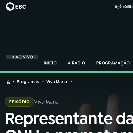
agência
Br
AO VIVO
INÍCIO
A RÁDIO
PROGRAMAÇÃO
MENU
Programas
Viva Maria
Buscar
na
Viva Maria
EPISÓDIO
Rádio
Buscar
Nacional
Representante d
Buscar
na
Rádio
AO VIVO