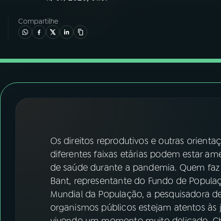
07
ÚLTIMAS
Compartilhe
08
FESTIVAL DE MÚSICA
ACOMPANHE A RÁDIO NACIONAL
YouTube
Facebook
Instagram
X
TikTok
Os direitos reprodutivos e outras orient
diferentes faixas etárias podem estar a
de saúde durante a pandemia. Quem faz o a
Bant, representante do Fundo de Populaç
Mundial da População, a pesquisadora de
organismos públicos estejam atentos às 