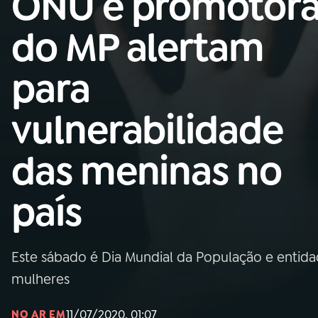
ONU e promotor
Nacional
do MP alertam
01
INÍCIO
para
02
A RÁDIO
vulnerabilidade
03
PROGRAMAÇÃO
das meninas no
04
PROGRAMAS
país
05
PODCASTS
Este sábado é Dia Mundial da População e entid
06
VIDEOCASTS
mulheres
11/07/2020, 01:07
NO AR EM