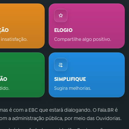
ÇÃO
ELOGIO
 insatisfação.
Compartilhe algo positivo.
ÇÃO
SIMPLIFIQUE
dido.
Sugira melhorias.
 mas é com a EBC que estará dialogando. O Fala.BR é
m a administração pública, por meio das Ouvidorias.