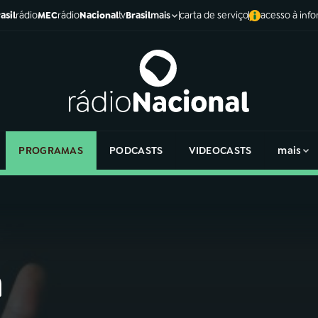
asil
rádio
MEC
rádio
Nacional
tv
Brasil
carta de serviço
acesso à inf
mais
PROGRAMAS
PODCASTS
VIDEOCASTS
mais
a