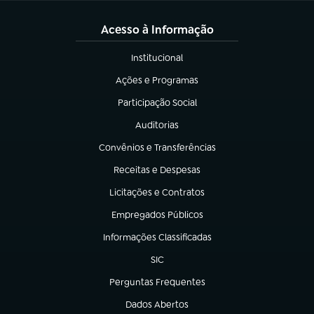
Acesso à Informação
Institucional
(abre em nova aba)
Ações e Programas
(abre em nova aba)
Participação Social
(abre em nova aba)
Auditorias
(abre em nova aba)
Convênios e Transferências
(abre em nova aba)
Receitas e Despesas
(abre em nova aba)
Licitações e Contratos
(abre em nova aba)
Empregados Públicos
(abre em nova aba)
Informações Classificadas
(abre em nova aba)
SIC
(abre em nova aba)
Perguntas Frequentes
(abre em nova aba)
Dados Abertos
(abre em nova aba)