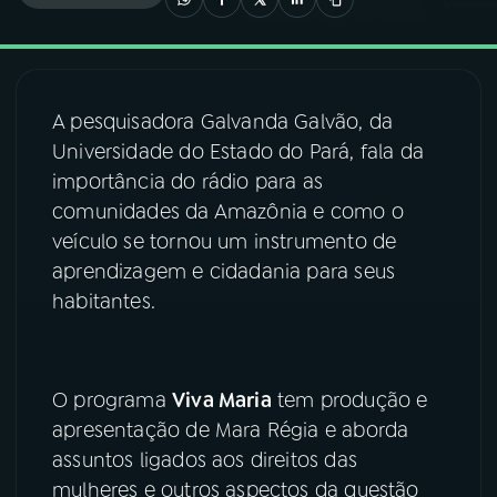
03
PROGRAMAÇÃO
A pesquisadora Galvanda Galvão, da
04
PROGRAMAS
Universidade do Estado do Pará, fala da
importância do rádio para as
05
PODCASTS
comunidades da Amazônia e como o
veículo se tornou um instrumento de
aprendizagem e cidadania para seus
06
VIDEOCASTS
habitantes.
07
ÚLTIMAS
O programa
Viva Maria
tem produção e
08
FESTIVAL DE MÚSICA
apresentação de Mara Régia e aborda
assuntos ligados aos direitos das
mulheres e outros aspectos da questão
ACOMPANHE A RÁDIO NACIONAL