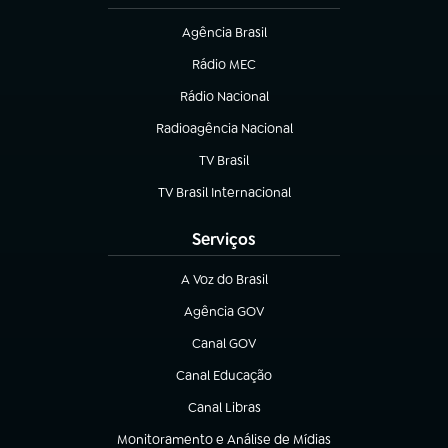
Agência Brasil
(abre em nova aba)
Rádio MEC
(abre em nova aba)
Rádio Nacional
Radioagência Nacional
(abre em nova aba)
TV Brasil
(abre em nova aba)
TV Brasil Internacional
(abre em nova aba)
Serviços
A Voz do Brasil
(abre em nova aba)
Agência GOV
(abre em nova aba)
Canal GOV
(abre em nova aba)
Canal Educação
(abre em nova aba)
Canal Libras
(abre em nova aba)
Monitoramento e Análise de Mídias
(abre em nova aba)