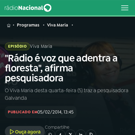
MENU
Programas
Viva Maria
Viva Maria
EPISÓDIO
"Rádio é voz que adentra a
Buscar
na
floresta", afirma
Rádio
Buscar
pesquisadora
Nacional
O Viva Maria desta quarta-feira (5) traz a pesquisadora
AO VIVO
Galvanda
01
INÍCIO
05/02/2014, 13:45
PUBLICADO EM
Compartilhe
02
A RÁDIO
Ouça agora