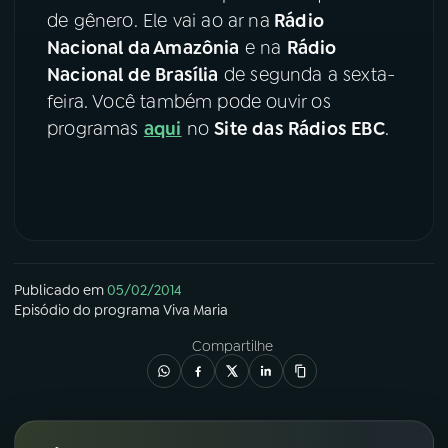
de gênero. Ele vai ao ar na
Rádio
YouTube
Facebook
Nacional da Amazônia
e na
Rádio
Nacional de Brasília
de segunda a sexta-
Instagram
X
feira. Você também pode ouvir os
programas
aqui
no
Site das Rádios EBC
.
TikTok
Publicado em
05/02/2014
Episódio
do programa
Viva Maria
Compartilhe