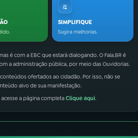
ÇÃO
SIMPLIFIQUE
dido.
Sugira melhorias.
 mas é com a EBC que estará dialogando. O Fala.BR é
m a administração pública, por meio das Ouvidorias.
 conteúdos ofertados ao cidadão. Por isso, não se
onteúdo alvo de sua manifestação.
Clique aqui
, acesse a página completa
.