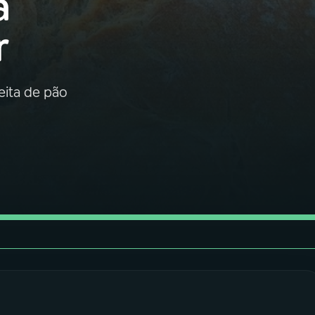
a
r
ceita de pão