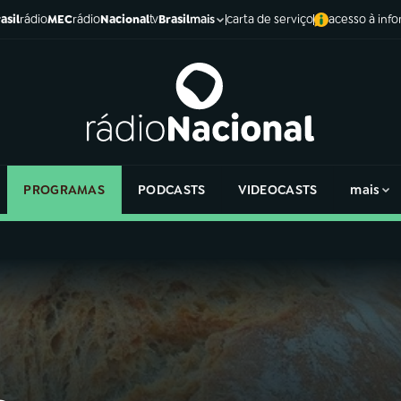
asil
rádio
MEC
rádio
Nacional
tv
Brasil
carta de serviço
acesso à inf
mais
PROGRAMAS
PODCASTS
VIDEOCASTS
mais