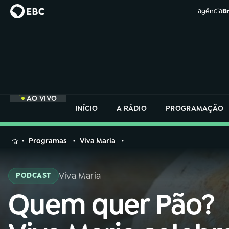
agência
Br
AO VIVO
INÍCIO
A RÁDIO
PROGRAMAÇÃO
MENU
Programas
Viva Maria
Buscar
na
Viva Maria
PODCAST
Rádio
Buscar
Nacional
Quem quer Pão?
Buscar
na
Rádio
AO VIVO