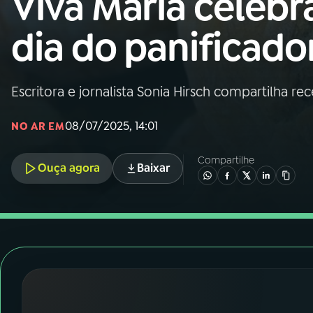
Viva Maria celebr
Nacional
dia do panificado
01
INÍCIO
02
A RÁDIO
Escritora e jornalista Sonia Hirsch compartilha re
08/07/2025, 14:01
NO AR EM
03
PROGRAMAÇÃO
Compartilhe
Ouça agora
Baixar
04
PROGRAMAS
05
PODCASTS
06
VIDEOCASTS