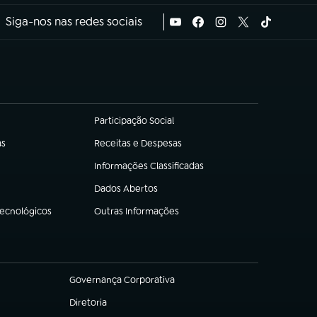
Siga-nos nas redes sociais
Participação Social
(abre em nova aba)
as
Receitas e Despesas
(abre em nova aba)
Informações Classificadas
(abre em nova aba)
Dados Abertos
(abre em nova aba)
Tecnológicos
Outras Informações
(abre em nova aba)
Governança Corporativa
(abre em nova aba)
Diretoria
(abre em nova aba)