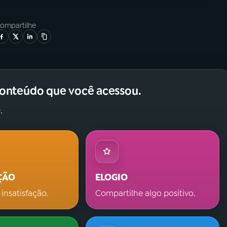
ompartilhe
conteúdo que você acessou.
.
ÇÃO
ELOGIO
 insatisfação.
Compartilhe algo positivo.