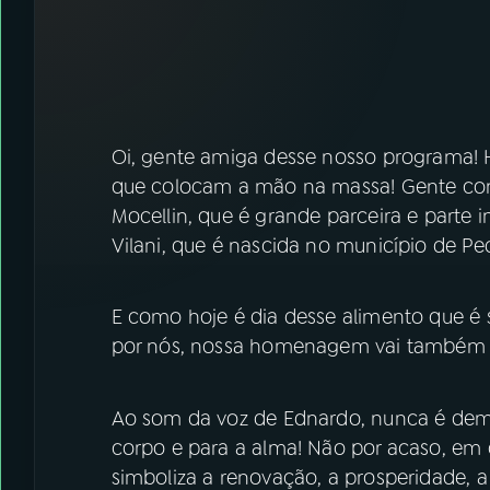
07
ÚLTIMAS
08
FESTIVAL DE MÚSICA
ACOMPANHE A RÁDIO NACIONAL
Oi, gente amiga desse nosso programa! H
que colocam a mão na massa! Gente com
YouTube
Facebook
Mocellin, que é grande parceira e parte 
Vilani, que é nascida no município de Pedro
Instagram
X
TikTok
E como hoje é dia desse alimento que é 
por nós, nossa homenagem vai também p
Ao som da voz de Ednardo, nunca é dema
corpo e para a alma! Não por acaso, em 
simboliza a renovação, a prosperidade, a 