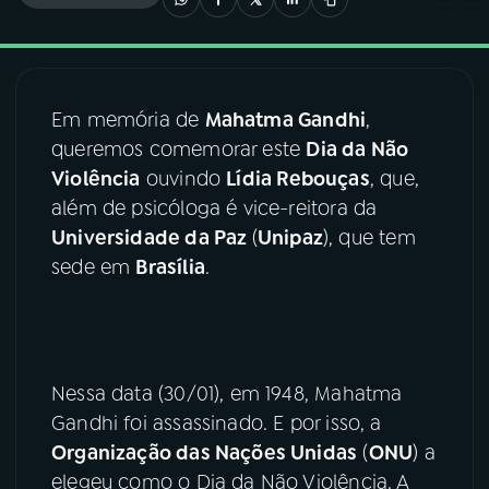
03
PROGRAMAÇÃO
Em memória de
Mahatma Gandhi
,
04
PROGRAMAS
queremos comemorar este
Dia da Não
Violência
ouvindo
Lídia Rebouças
, que,
05
PODCASTS
além de psicóloga é vice-reitora da
Universidade da Paz
(
Unipaz
), que tem
sede em
Brasília
.
06
VIDEOCASTS
07
ÚLTIMAS
Nessa data (30/01), em 1948, Mahatma
08
FESTIVAL DE MÚSICA
Gandhi foi assassinado. E por isso, a
Organização das Nações Unidas
(
ONU
) a
elegeu como o Dia da Não Violência. A
ACOMPANHE A RÁDIO NACIONAL