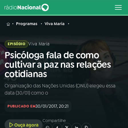
MENU
Programas
Viva Maria
Viva Maria
EPISÓDIO
Psicóloga fala de como
Buscar
na
cultivar a paz nas relações
Rádio
Buscar
cotidianas
Nacional
Organização das Nações Unidas (ONU) elegeu essa
AO VIVO
data (30/01) como o
01
INÍCIO
30/01/2017, 20:21
PUBLICADO EM
Compartilhe
02
A RÁDIO
Ouça agora