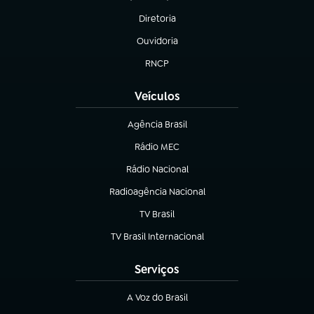
(abre em nova aba)
Diretoria
(abre em nova aba)
Ouvidoria
(abre em nova aba)
RNCP
(abre em nova aba)
Veículos
Agência Brasil
(abre em nova aba)
Rádio MEC
(abre em nova aba)
Rádio Nacional
Radioagência Nacional
(abre em nova aba)
TV Brasil
(abre em nova aba)
TV Brasil Internacional
(abre em nova aba)
Serviços
A Voz do Brasil
(abre em nova aba)