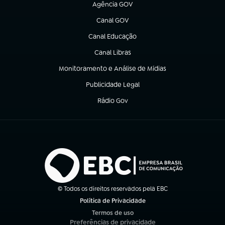
Agência GOV
(abre em nova aba)
Canal GOV
(abre em nova aba)
Canal Educação
(abre em nova aba)
Canal Libras
(abre em nova aba)
Monitoramento e Análise de Mídias
(abre em nova aba)
Publicidade Legal
(abre em nova aba)
Rádio Gov
(abre em nova aba)
© Todos os direitos reservados pela EBC
Política de Privacidade
(abre em nova aba)
Termos de uso
(abre em nova aba)
Preferências de privacidade