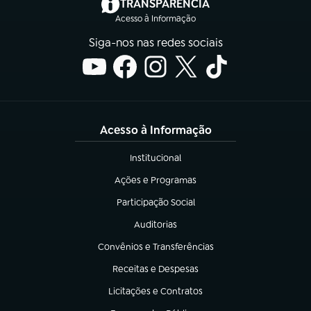
(abre em nova aba)
TRANSPARÊNCIA
Acesso à Informação
Siga-nos nas redes sociais
Acesso à Informação
Institucional
(abre em nova aba)
Ações e Programas
(abre em nova aba)
Participação Social
(abre em nova aba)
Auditorias
(abre em nova aba)
Convênios e Transferências
(abre em nova aba)
Receitas e Despesas
(abre em nova aba)
Licitações e Contratos
(abre em nova aba)