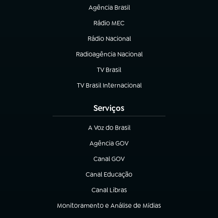
Agência Brasil
(abre em nova aba)
Rádio MEC
(abre em nova aba)
Rádio Nacional
Radioagência Nacional
(abre em nova aba)
TV Brasil
(abre em nova aba)
TV Brasil Internacional
(abre em nova aba)
Serviços
A Voz do Brasil
(abre em nova aba)
Agência GOV
(abre em nova aba)
Canal GOV
(abre em nova aba)
Canal Educação
(abre em nova aba)
Canal Libras
(abre em nova aba)
Monitoramento e Análise de Mídias
(abre em nova aba)