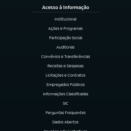
Acesso à Informação
Institucional
(abre em nova aba)
Ações e Programas
(abre em nova aba)
Participação Social
(abre em nova aba)
Auditorias
(abre em nova aba)
Convênios e Transferências
(abre em nova aba)
Receitas e Despesas
(abre em nova aba)
Licitações e Contratos
(abre em nova aba)
Empregados Públicos
(abre em nova aba)
Informações Classificadas
(abre em nova aba)
SIC
(abre em nova aba)
Perguntas Frequentes
(abre em nova aba)
Dados Abertos
(abre em nova aba)