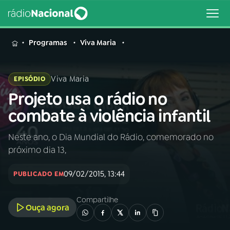
MENU
Programas
Viva Maria
Viva Maria
EPISÓDIO
Projeto usa o rádio no
Buscar
na
combate à violência infantil
Rádio
Buscar
Nacional
Neste ano, o Dia Mundial do Rádio, comemorado no
próximo dia 13,
AO VIVO
09/02/2015, 13:44
PUBLICADO EM
01
INÍCIO
Compartilhe
Ouça agora
02
A RÁDIO