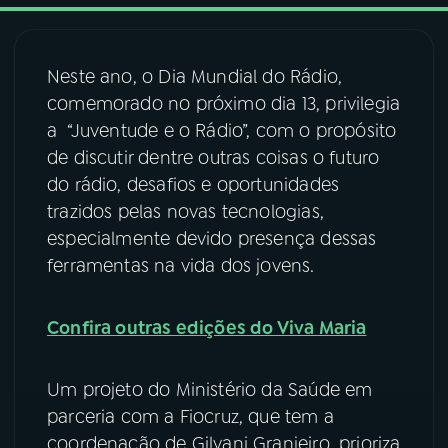
03
PROGRAMAÇÃO
Neste ano, o Dia Mundial do Rádio,
comemorado no próximo dia 13, privilegia
04
PROGRAMAS
a “Juventude e o Rádio”, com o propósito
de discutir dentre outras coisas o futuro
05
PODCASTS
do rádio, desafios e oportunidades
trazidos pelas novas tecnologias,
especialmente devido presença dessas
06
VIDEOCASTS
ferramentas na vida dos jovens.
07
ÚLTIMAS
Confira outras edições do Viva Maria
08
FESTIVAL DE MÚSICA
Um projeto do Ministério da Saúde em
parceria com a Fiocruz, que tem a
coordenação de Gilvani Granjeiro, prioriza
ACOMPANHE A RÁDIO NACIONAL