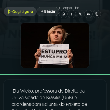
Compartilhe
Baixar
Ouça agora
03
PROGRAMAÇÃO
04
PROGRAMAS
05
PODCASTS
06
VIDEOCASTS
07
ÚLTIMAS
Ela Wieko, professora de Direito da
08
FESTIVAL DE MÚSICA
Universidade de Brasília (UnB) e
coordenadora adjunta do Projeto de
ACOMPANHE A RÁDIO NACIONAL