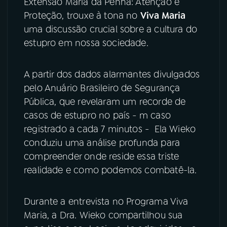
Extensão Maria da Penha: Atenção e
Proteção, trouxe à tona no
Viva Maria
YouTube
Facebook
uma discussão crucial sobre a cultura do
estupro em nossa sociedade.
Instagram
X
TikTok
A partir dos dados alarmantes divulgados
pelo Anuário Brasileiro de Segurança
Pública, que revelaram um recorde de
casos de estupro no país - m caso
registrado a cada 7 minutos - Ela Wieko
conduziu uma análise profunda para
compreender onde reside essa triste
realidade e como podemos combatê-la.
Durante a entrevista no Programa Viva
Maria, a Dra. Wieko compartilhou sua