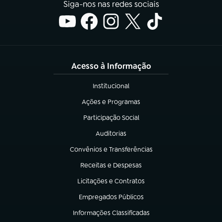
Siga-nos nas redes sociais
Acesso à Informação
Institucional
(abre em nova aba)
Ações e Programas
(abre em nova aba)
Participação Social
(abre em nova aba)
Auditorias
(abre em nova aba)
Convênios e Transferências
(abre em nova aba)
Receitas e Despesas
(abre em nova aba)
Licitações e Contratos
(abre em nova aba)
Empregados Públicos
(abre em nova aba)
Informações Classificadas
(abre em nova aba)