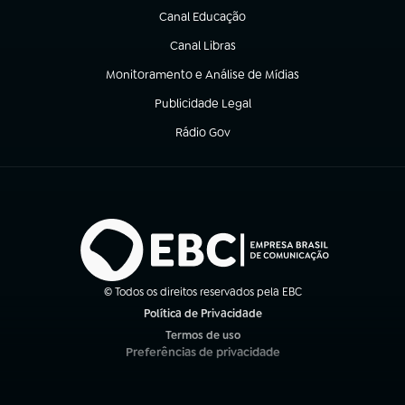
Canal Educação
(abre em nova aba)
Canal Libras
(abre em nova aba)
Monitoramento e Análise de Mídias
(abre em nova aba)
Publicidade Legal
(abre em nova aba)
Rádio Gov
(abre em nova aba)
© Todos os direitos reservados pela EBC
Política de Privacidade
(abre em nova aba)
Termos de uso
(abre em nova aba)
Preferências de privacidade