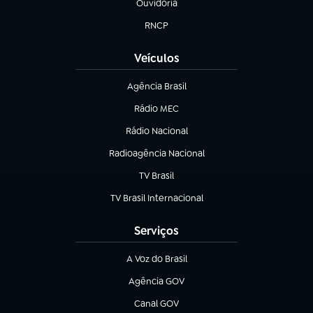
Ouvidoria
(abre em nova aba)
RNCP
(abre em nova aba)
Veículos
Agência Brasil
(abre em nova aba)
Rádio MEC
(abre em nova aba)
Rádio Nacional
Radioagência Nacional
(abre em nova aba)
TV Brasil
(abre em nova aba)
TV Brasil Internacional
(abre em nova aba)
Serviços
A Voz do Brasil
(abre em nova aba)
Agência GOV
(abre em nova aba)
Canal GOV
(abre em nova aba)