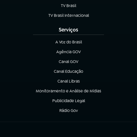
TV Brasil
(abre em nova aba)
TV Brasil Internacional
(abre em nova aba)
Serviços
A Voz do Brasil
(abre em nova aba)
Agência GOV
(abre em nova aba)
Canal GOV
(abre em nova aba)
Canal Educação
(abre em nova aba)
Canal Libras
(abre em nova aba)
Monitoramento e Análise de Mídias
(abre em nova aba)
Publicidade Legal
(abre em nova aba)
Rádio Gov
(abre em nova aba)