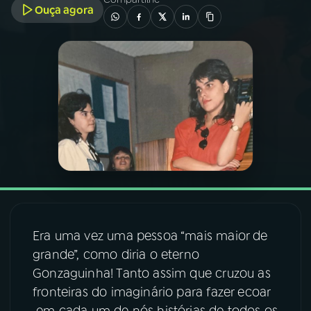
Ouça agora
03
PROGRAMAÇÃO
04
PROGRAMAS
05
PODCASTS
06
VIDEOCASTS
07
ÚLTIMAS
Era uma vez uma pessoa “mais maior de
grande”, como diria o eterno
08
FESTIVAL DE MÚSICA
Gonzaguinha! Tanto assim que cruzou as
fronteiras do imaginário para fazer ecoar
ACOMPANHE A RÁDIO NACIONAL
em cada um de nós histórias de todos os