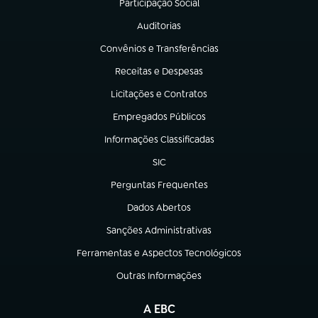
Participação Social
(abre em nova aba)
Auditorias
(abre em nova aba)
Convênios e Transferências
(abre em nova aba)
Receitas e Despesas
(abre em nova aba)
Licitações e Contratos
(abre em nova aba)
Empregados Públicos
(abre em nova aba)
Informações Classificadas
(abre em nova aba)
SIC
(abre em nova aba)
Perguntas Frequentes
(abre em nova aba)
Dados Abertos
(abre em nova aba)
Sanções Administrativas
(abre em nova aba)
Ferramentas e Aspectos Tecnológicos
(abre em nova aba)
Outras Informações
(abre em nova aba)
A EBC