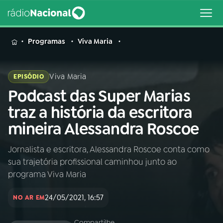
MENU
Programas
Viva Maria
Viva Maria
EPISÓDIO
Podcast das Super Marias
Buscar
na
traz a história da escritora
Rádio
Buscar
mineira Alessandra Roscoe
Nacional
Jornalista e escritora, Alessandra Roscoe conta como
AO VIVO
sua trajetória profissional caminhou junto ao
programa Viva Maria
01
INÍCIO
24/05/2021, 16:57
NO AR EM
02
A RÁDIO
Compartilhe