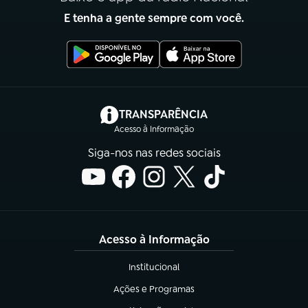
E tenha a gente sempre com você.
(abre em nova aba)
TRANSPARÊNCIA
Acesso à Informação
Siga-nos nas redes sociais
Acesso à Informação
Institucional
(abre em nova aba)
Ações e Programas
(abre em nova aba)