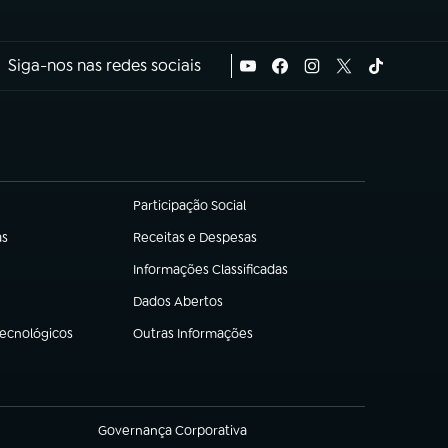
Siga-nos nas redes sociais
Participação Social
(abre em nova aba)
as
Receitas e Despesas
(abre em nova aba)
Informações Classificadas
(abre em nova aba)
Dados Abertos
(abre em nova aba)
Tecnológicos
Outras Informações
(abre em nova aba)
Governança Corporativa
(abre em nova aba)