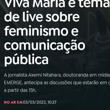
Viva Maria é tema
Nacional
de live sobre
01
INÍCIO
feminismo e
02
A RÁDIO
comunicação
03
PROGRAMAÇÃO
pública
04
PROGRAMAS
A jornalista Akemi Nitahara, doutoranda em mídia
05
PODCASTS
EMERGE, antecipa as discussões que estarão em 
a partir das 15h.
06
VIDEOCASTS
03/03/2023, 10:27
NO AR EM