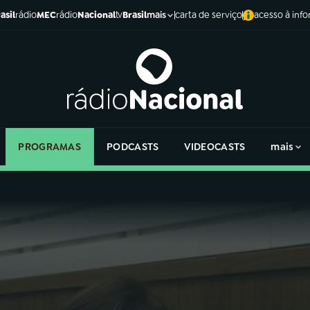
asil
rádio
MEC
rádio
Nacional
tv
Brasil
carta de serviço
acesso à inf
mais
PROGRAMAS
PODCASTS
VIDEOCASTS
mais