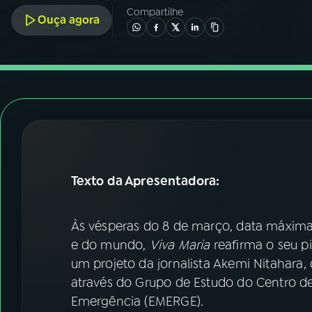
07
ÚLTIMAS
Compartilhe
Ouça agora
08
FESTIVAL DE MÚSICA
ACOMPANHE A RÁDIO NACIONAL
YouTube
Facebook
Instagram
X
Texto da Apresentadora:
TikTok
Às vésperas do 8 de março, data máxima 
e do mundo,
Viva Maria
reafirma o seu p
um projeto da jornalista Akemi Nitahar
através do Grupo de Estudo do Centro 
Emergência (EMERGE).