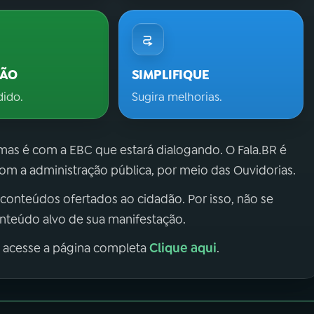
ÇÃO
SIMPLIFIQUE
dido.
Sugira melhorias.
 mas é com a EBC que estará dialogando. O Fala.BR é
m a administração pública, por meio das Ouvidorias.
 conteúdos ofertados ao cidadão. Por isso, não se
onteúdo alvo de sua manifestação.
Clique aqui
, acesse a página completa
.