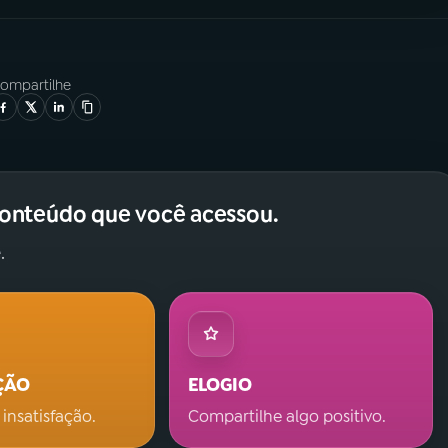
ompartilhe
conteúdo que você acessou.
.
ÇÃO
ELOGIO
 insatisfação.
Compartilhe algo positivo.