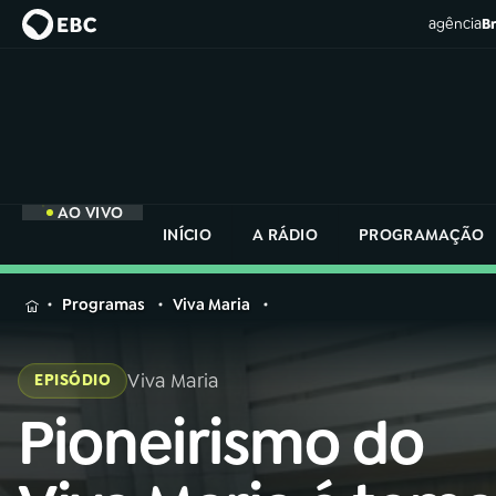
agência
Br
AO VIVO
INÍCIO
A RÁDIO
PROGRAMAÇÃO
MENU
Programas
Viva Maria
Buscar
na
Viva Maria
EPISÓDIO
Rádio
Buscar
Nacional
Pioneirismo do
Buscar
na
Rádio
AO VIVO