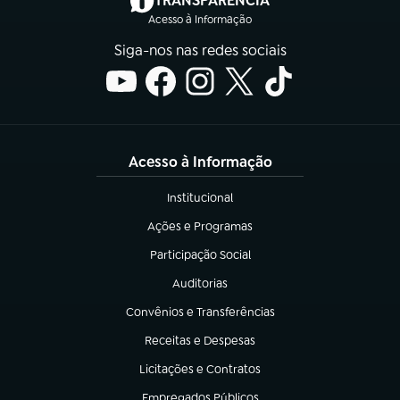
TRANSPARÊNCIA
Acesso à Informação
Siga-nos nas redes sociais
Acesso à Informação
Institucional
(abre em nova aba)
Ações e Programas
(abre em nova aba)
Participação Social
(abre em nova aba)
Auditorias
(abre em nova aba)
Convênios e Transferências
(abre em nova aba)
Receitas e Despesas
(abre em nova aba)
Licitações e Contratos
(abre em nova aba)
Empregados Públicos