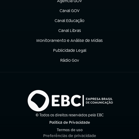
Agência GOV
(abre em nova aba)
Canal GOV
(abre em nova aba)
Canal Educação
(abre em nova aba)
Canal Libras
(abre em nova aba)
Monitoramento e Análise de Mídias
(abre em nova aba)
Publicidade Legal
(abre em nova aba)
Rádio Gov
(abre em nova aba)
© Todos os direitos reservados pela EBC
Política de Privacidade
(abre em nova aba)
Termos de uso
(abre em nova aba)
Preferências de privacidade