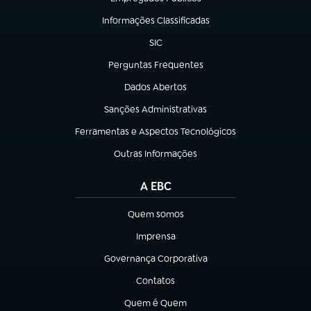
(abre em nova aba)
Informações Classificadas
(abre em nova aba)
SIC
(abre em nova aba)
Perguntas Frequentes
(abre em nova aba)
Dados Abertos
(abre em nova aba)
Sanções Administrativas
(abre em nova aba)
Ferramentas e Aspectos Tecnológicos
(abre em nova aba)
Outras Informações
(abre em nova aba)
A EBC
Quem somos
(abre em nova aba)
Imprensa
(abre em nova aba)
Governança Corporativa
(abre em nova aba)
Contatos
(abre em nova aba)
Quem é Quem
(abre em nova aba)