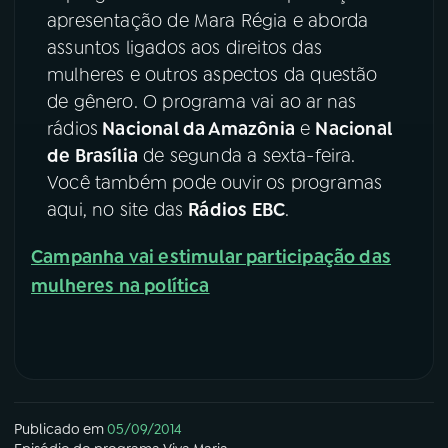
apresentação de Mara Régia e aborda
YouTube
Facebook
assuntos ligados aos direitos das
mulheres e outros aspectos da questão
Instagram
X
de gênero. O programa vai ao ar nas
rádios
Nacional da Amazônia
e
Nacional
TikTok
de Brasília
de segunda a sexta-feira.
Você também pode ouvir os programas
aqui, no site das
Rádios EBC
.
Campanha vai estimular participação das
mulheres na política
Publicado em
05/09/2014