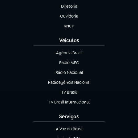
Diretoria
(abre em nova aba)
Ouvidoria
(abre em nova aba)
RNCP
(abre em nova aba)
Veículos
Agência Brasil
(abre em nova aba)
Rádio MEC
(abre em nova aba)
Rádio Nacional
Radioagência Nacional
(abre em nova aba)
TV Brasil
(abre em nova aba)
TV Brasil Internacional
(abre em nova aba)
Serviços
A Voz do Brasil
(abre em nova aba)