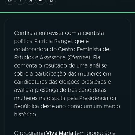
03
PROGRAMAÇÃO
Confira a entrevista com a cientista
04
PROGRAMAS
política Patrícia Rangel, que é
colaboradora do Centro Feminista de
05
PODCASTS
Estudos e Assessoria (Cfemea). Ela
comenta o resultado de uma análise
sobre a participação das mulheres em
06
VIDEOCASTS
candidaturas das eleições brasileiras e
avalia a presença de três candidatas
07
ÚLTIMAS
mulheres na disputa pela Presidência da
República deste ano como um um marco
histórico.
08
FESTIVAL DE MÚSICA
O programa
Viva Maria
tem produção e
ACOMPANHE A RÁDIO NACIONAL