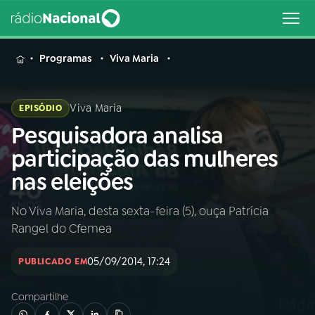
MENU
Programas
Viva Maria
Viva Maria
EPISÓDIO
Pesquisadora analisa
Buscar
na
participação das mulheres
Rádio
Buscar
nas eleições
Nacional
No Viva Maria, desta sexta-feira (5), ouça Patrícia
AO VIVO
Rangel do Cfemea
01
INÍCIO
05/09/2014, 17:24
PUBLICADO EM
Compartilhe
02
A RÁDIO