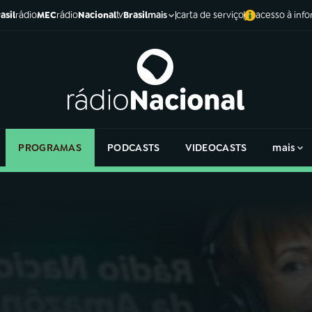
asil
rádio
MEC
rádio
Nacional
tv
Brasil
carta de serviço
acesso à inf
mais
PROGRAMAS
PODCASTS
VIDEOCASTS
mais