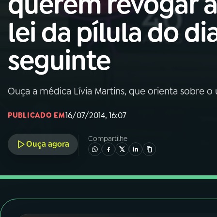
querem revogar 
Nacional
lei da pílula do di
01
INÍCIO
seguinte
02
A RÁDIO
Ouça a médica Lívia Martins, que orienta sobre
03
PROGRAMAÇÃO
16/07/2014, 16:07
PUBLICADO EM
04
PROGRAMAS
Compartilhe
Ouça agora
05
PODCASTS
06
VIDEOCASTS