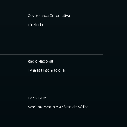
Governança Corporativa
(abre em nova aba)
Diretoria
(abre em nova aba)
Rádio Nacional
TV Brasil Internacional
(abre em nova aba)
Canal GOV
(abre em nova aba)
Monitoramento e Análise de Mídias
(abre em nova aba)