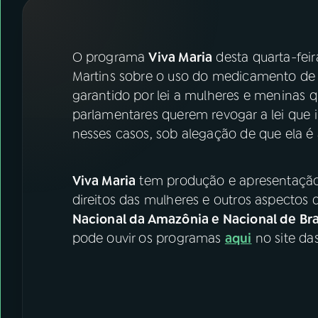
07
ÚLTIMAS
08
FESTIVAL DE MÚSICA
O programa
Viva Maria
desta quarta-feira
Martins sobre o uso do medicamento de
garantido por lei a mulheres e meninas q
ACOMPANHE A RÁDIO NACIONAL
parlamentares querem revogar a lei que in
YouTube
Facebook
nesses casos, sob alegação de que ela é 
Instagram
X
Viva Maria
tem produção e apresentação 
TikTok
direitos das mulheres e outros aspectos 
Nacional da Amazônia e Nacional de Bra
pode ouvir os programas
aqui
no site da