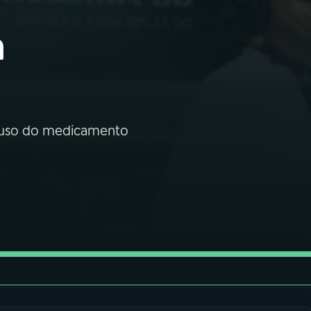
a
a
 o uso do medicamento