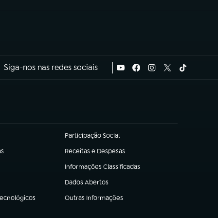
Siga-nos nas redes sociais
Participação Social
(abre em nova aba)
as
Receitas e Despesas
(abre em nova aba)
Informações Classificadas
(abre em nova aba)
Dados Abertos
(abre em nova aba)
Tecnológicos
Outras Informações
(abre em nova aba)