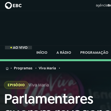
agência
Br
AO VIVO
INÍCIO
A RÁDIO
PROGRAMAÇÃO
MENU
Programas
Viva Maria
Buscar
na
Viva Maria
EPISÓDIO
Rádio
Buscar
Nacional
Parlamentares
Buscar
na
Rádio
AO VIVO