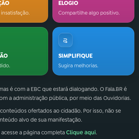
ÇÃO
ELOGIO
 insatisfação.
Compartilhe algo positivo.
ÇÃO
SIMPLIFIQUE
dido.
Sugira melhorias.
 mas é com a EBC que estará dialogando. O Fala.BR é
m a administração pública, por meio das Ouvidorias.
 conteúdos ofertados ao cidadão. Por isso, não se
onteúdo alvo de sua manifestação.
Clique aqui
, acesse a página completa
.