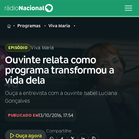
MENU
Programas
Viva Maria
Viva Maria
EPISÓDIO
Ouvinte relata como
Buscar
na
programa transformou a
Rádio
Buscar
vida dela
Nacional
Ouça a entrevista com a ouvinte Isabel Luciana
AO VIVO
Gonçalves
01
INÍCIO
13/10/2016, 17:54
PUBLICADO EM
Compartilhe
02
A RÁDIO
Ouça agora