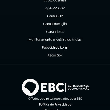
A Voz do Brasil
(abre em nova aba)
Agência GOV
(abre em nova aba)
Canal GOV
(abre em nova aba)
Canal Educação
(abre em nova aba)
Canal Libras
(abre em nova aba)
Monitoramento e Análise de Mídias
(abre em nova aba)
Publicidade Legal
(abre em nova aba)
Rádio Gov
(abre em nova aba)
© Todos os direitos reservados pela EBC
Política de Privacidade
(abre em nova aba)