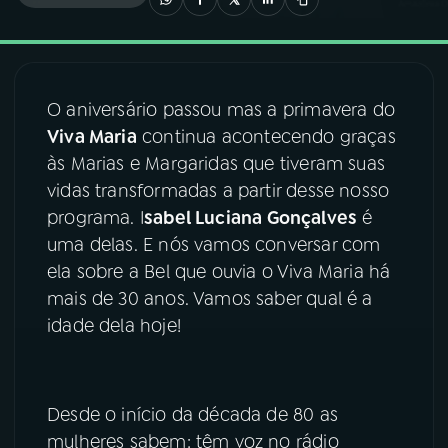
03
PROGRAMAÇÃO
O aniversário passou mas a primavera do
04
PROGRAMAS
Viva Maria
continua acontecendo graças
às Marias e Margaridas que tiveram suas
05
PODCASTS
vidas transformadas a partir desse nosso
programa. I
sabel Luciana Gonçalves
é
uma delas. E nós vamos conversar com
06
VIDEOCASTS
ela sobre a Bel que ouvia o Viva Maria há
mais de 30 anos. Vamos saber qual é a
07
ÚLTIMAS
idade dela hoje!
08
FESTIVAL DE MÚSICA
Desde o início da década de 80 as
mulheres sabem: têm voz no rádio
ACOMPANHE A RÁDIO NACIONAL