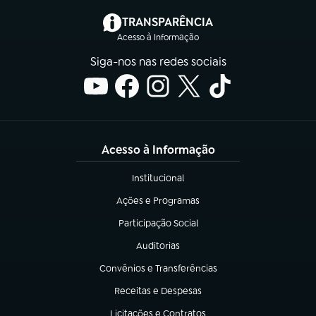
(abre em nova aba)
TRANSPARÊNCIA
Acesso à Informação
Siga-nos nas redes sociais
Acesso à Informação
Institucional
(abre em nova aba)
Ações e Programas
(abre em nova aba)
Participação Social
(abre em nova aba)
Auditorias
(abre em nova aba)
Convênios e Transferências
(abre em nova aba)
Receitas e Despesas
(abre em nova aba)
Licitações e Contratos