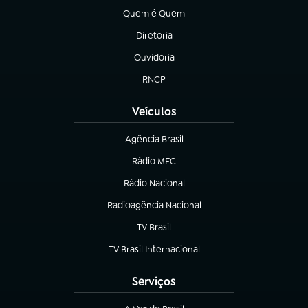
Quem é Quem
(abre em nova aba)
Diretoria
(abre em nova aba)
Ouvidoria
(abre em nova aba)
RNCP
(abre em nova aba)
Veículos
Agência Brasil
(abre em nova aba)
Rádio MEC
(abre em nova aba)
Rádio Nacional
Radioagência Nacional
(abre em nova aba)
TV Brasil
(abre em nova aba)
TV Brasil Internacional
(abre em nova aba)
Serviços