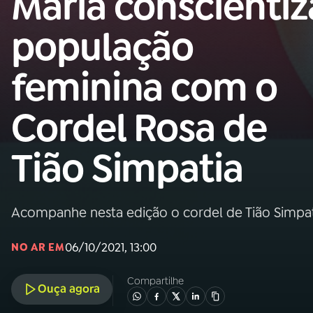
Maria conscientiz
Nacional
população
01
INÍCIO
feminina com o
02
A RÁDIO
Cordel Rosa de
03
PROGRAMAÇÃO
Tião Simpatia
04
PROGRAMAS
Acompanhe nesta edição o cordel de Tião Simp
05
PODCASTS
06/10/2021, 13:00
NO AR EM
06
VIDEOCASTS
Compartilhe
Ouça agora