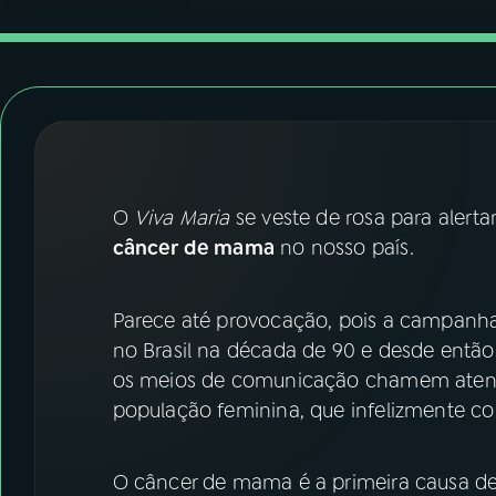
07
ÚLTIMAS
08
FESTIVAL DE MÚSICA
ACOMPANHE A RÁDIO NACIONAL
YouTube
Facebook
O
Viva Maria
se veste de rosa para alert
câncer de mama
no nosso país.
Instagram
X
TikTok
Parece até provocação, pois a campan
no Brasil na década de 90 e desde entã
os meios de comunicação chamem atençã
população feminina, que infelizmente c
O câncer de mama é a primeira causa de