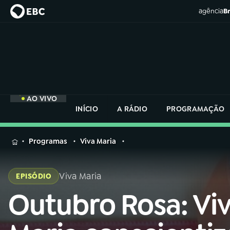
agência
Br
AO VIVO
INÍCIO
A RÁDIO
PROGRAMAÇÃO
MENU
Programas
Viva Maria
Buscar
na
Viva Maria
EPISÓDIO
Rádio
Buscar
Nacional
Outubro Rosa: Vi
Buscar
na
Rádio
AO VIVO