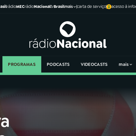
asil
rádio
MEC
rádio
Nacional
tv
Brasil
carta de serviço
acesso à inf
mais
PROGRAMAS
PODCASTS
VIDEOCASTS
mais
va