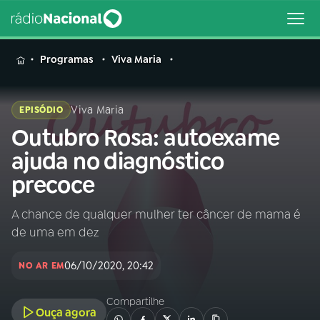
MENU
Programas
Viva Maria
Viva Maria
EPISÓDIO
Outubro Rosa: autoexame
Buscar
na
ajuda no diagnóstico
Rádio
Buscar
precoce
Nacional
A chance de qualquer mulher ter câncer de mama é
AO VIVO
de uma em dez
01
INÍCIO
06/10/2020, 20:42
NO AR EM
Compartilhe
02
A RÁDIO
Ouça agora