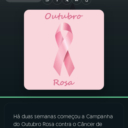
03
PROGRAMAÇÃO
04
PROGRAMAS
05
PODCASTS
06
VIDEOCASTS
07
ÚLTIMAS
08
FESTIVAL DE MÚSICA
Há duas semanas começou a Campanha
do Outubro Rosa contra o Câncer de
ACOMPANHE A RÁDIO NACIONAL