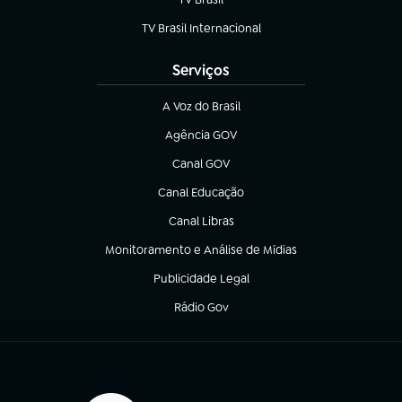
(abre em nova aba)
TV Brasil Internacional
(abre em nova aba)
Serviços
A Voz do Brasil
(abre em nova aba)
Agência GOV
(abre em nova aba)
Canal GOV
(abre em nova aba)
Canal Educação
(abre em nova aba)
Canal Libras
(abre em nova aba)
Monitoramento e Análise de Mídias
(abre em nova aba)
Publicidade Legal
(abre em nova aba)
Rádio Gov
(abre em nova aba)