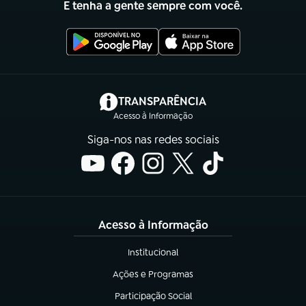
E tenha a gente sempre com você.
(abre em nova aba)
TRANSPARÊNCIA
Acesso à Informação
Siga-nos nas redes sociais
Acesso à Informação
Institucional
(abre em nova aba)
Ações e Programas
(abre em nova aba)
Participação Social
(abre em nova aba)