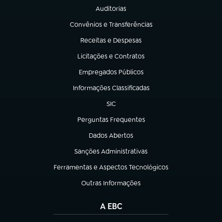
Auditorias
(abre em nova aba)
Convênios e Transferências
(abre em nova aba)
Receitas e Despesas
(abre em nova aba)
Licitações e Contratos
(abre em nova aba)
Empregados Públicos
(abre em nova aba)
Informações Classificadas
(abre em nova aba)
SIC
(abre em nova aba)
Perguntas Frequentes
(abre em nova aba)
Dados Abertos
(abre em nova aba)
Sanções Administrativas
(abre em nova aba)
Ferramentas e Aspectos Tecnológicos
(abre em nova aba)
Outras Informações
(abre em nova aba)
A EBC