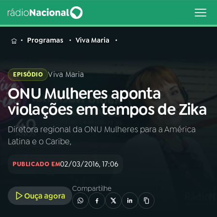
MENU
Programas
Viva Maria
Viva Maria
EPISÓDIO
ONU Mulheres aponta
Buscar
na
violações em tempos de Zika
Rádio
Buscar
Nacional
Diretora regional da ONU Mulheres para a América
Latina e o Caribe,
AO VIVO
02/03/2016, 17:06
PUBLICADO EM
01
INÍCIO
Compartilhe
Ouça agora
02
A RÁDIO