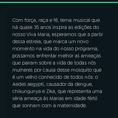
03
PROGRAMAÇÃO
Com força, raça e fé, tema musical que
há quase 35 anos inspira as edições do
04
PROGRAMAS
nosso Viva Maria, esperamos que a partir
dessa estreia, que marca um novo
05
PODCASTS
momento na vida do nosso programa,
possamos enfrentar melhor as ameaças
que pairam sobre a vida de todas nós
06
VIDEOCASTS
mulheres por causa desse mosquito que
é um velho conhecido de todos nós: o
07
ÚLTIMAS
Aedes aegypti, causador da dengue,
chikungunya e Zika, que representa uma
séria ameaça às Marias em idade fértil
08
FESTIVAL DE MÚSICA
que sonham com a maternidade.
ACOMPANHE A RÁDIO NACIONAL