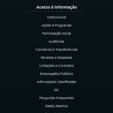
Acesso à Informação
Institucional
(abre em nova aba)
Ações e Programas
(abre em nova aba)
Participação Social
(abre em nova aba)
Auditorias
(abre em nova aba)
Convênios e Transferências
(abre em nova aba)
Receitas e Despesas
(abre em nova aba)
Licitações e Contratos
(abre em nova aba)
Empregados Públicos
(abre em nova aba)
Informações Classificadas
(abre em nova aba)
SIC
(abre em nova aba)
Perguntas Frequentes
(abre em nova aba)
Dados Abertos
(abre em nova aba)