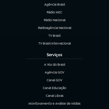
Agência Brasil
(abre em nova aba)
Rádio MEC
(abre em nova aba)
Rádio Nacional
Radioagência Nacional
(abre em nova aba)
TV Brasil
(abre em nova aba)
TV Brasil Internacional
(abre em nova aba)
Serviços
A Voz do Brasil
(abre em nova aba)
Agência GOV
(abre em nova aba)
Canal GOV
(abre em nova aba)
Canal Educação
(abre em nova aba)
Canal Libras
(abre em nova aba)
Monitoramento e Análise de Mídias
(abre em nova aba)